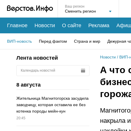
Ваш регион
Главное
Новости
О сайте
Реклама
Афиш
ВИП-новость
Перед фактом
Страна и мир
Дежурная ч
Новости
/
ВИП-н
Лента новостей
А что
Календарь новостей
бизне
8 августа
горож
Жительница Магнитогорска засудила
заводчицу, которая оставила ее без
Магнитого
котенка породы мейн-кун
20:45
накрыла и
наклейки 