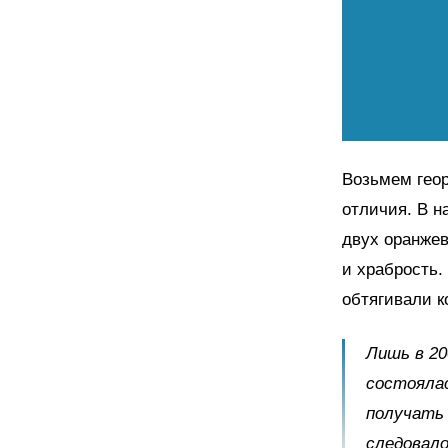
Возьмем геор
отличия. В н
двух оранжев
и храбрость.
обтягивали к
Лишь в 20
состоялас
получать 
следовало