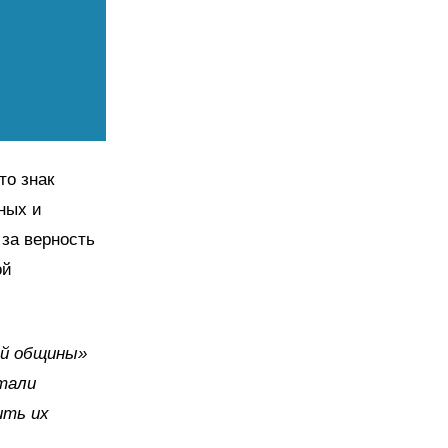
то знак
рных и
 за верность
ой
ой общины»
стали
ить их