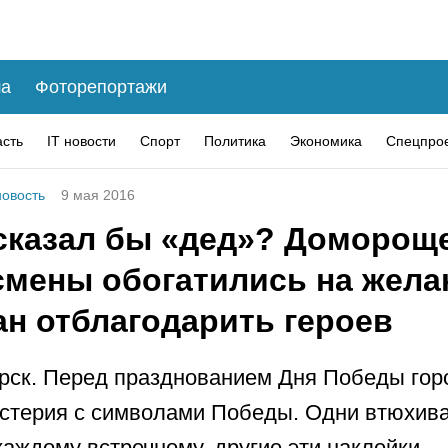
а
Фоторепортажи
асть
IT новости
Спорт
Политика
Экономика
Спецпро
овость
9 мая 2016
 сказал бы «дед»? Доморощ
смены обогатились на жела
ан отблагодарить героев
рск. Перед празднованием Дня Победы гор
стерия с символами Победы. Одни втюхив
каждому встречному, другие эти наклейки