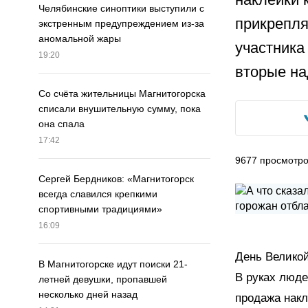
Челябинские синоптики выступили с
прикрепля
экстренным предупреждением из-за
аномальной жары
участника
19:20
вторые на
Со счёта жительницы Магнитогорска
списали внушительную сумму, пока
она спала
17:42
9677
просмотр
Сергей Бердников: «Магнитогорск
всегда славился крепкими
спортивными традициями»
16:09
День Велико
В Магнитогорске идут поиски 21-
В руках люде
летней девушки, пропавшей
несколько дней назад
продажа накл