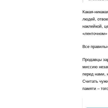
Какая-никака
людей, отвое
наклейкой, ц
«ленточном» 
Все правиль
Продавцы зар
миссию незаб
перед нами, 
Считать чужи
памяти – тог