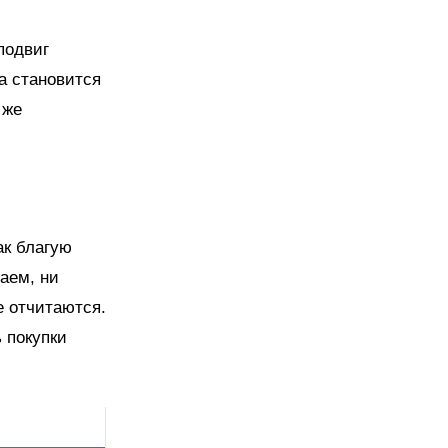
подвиг
а становится
 же
ак благую
наем, ни
е отчитаются.
 покупки