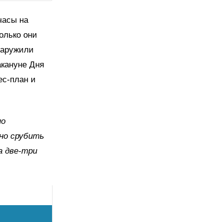
часы на
олько они
наружили
акануне Дня
ес-план и
но
но срубить
а две-три