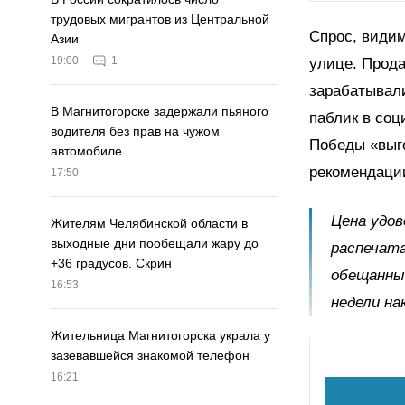
трудовых мигрантов из Центральной
Спрос, видим
Азии
19:00
1
улице. Прода
зарабатывали
В Магнитогорске задержали пьяного
паблик в соц
водителя без прав на чужом
Победы «выго
автомобиле
рекомендаци
17:50
Цена удов
Жителям Челябинской области в
выходные дни пообещали жару до
распечата
+36 градусов. Скрин
обещанный
16:53
недели на
Жительница Магнитогорска украла у
зазевавшейся знакомой телефон
16:21