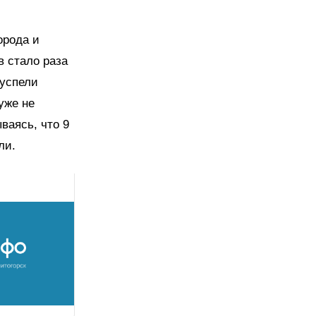
орода и
в стало раза
 успели
уже не
ваясь, что 9
ли.