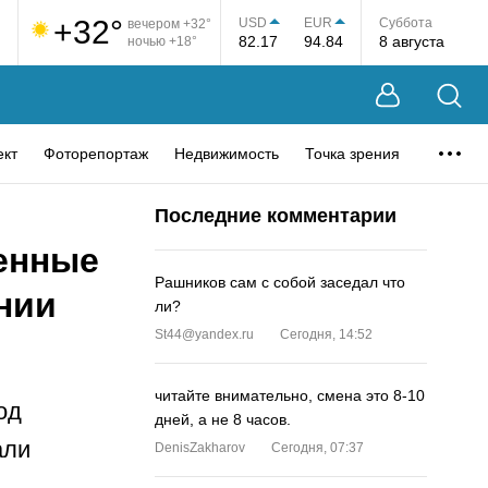
+32°
USD
EUR
Суббота
вечером +32°
82.17
94.84
8 августа
ночью +18°
ект
Фоторепортаж
Недвижимость
Точка зрения
Последние комментарии
енные
Рашников сам с собой заседал что
нии
ли?
St44@yandex.ru
Сегодня, 14:52
читайте внимательно, смена это 8-10
од
дней, а не 8 часов.
али
DenisZakharov
Сегодня, 07:37