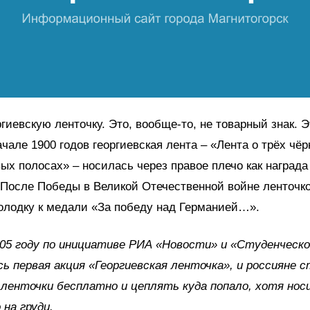
гиевскую ленточку. Это, вообще-то, не товарный знак. Э
ачале 1900 годов георгиевская лента – «Лента о трёх чё
ых полосах» – носилась через правое плечо как награда
 После Победы в Великой Отечественной войне ленточк
олодку к медали «За победу над Германией…».
05 году по инициативе РИА «Новости» и «Студенческ
ь первая акция «Георгиевская ленточка», и россияне 
ленточки бесплатно и цеплять куда попало, хотя нос
 на груди.