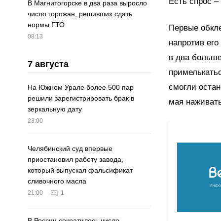
Есть спрос –
В Магнитогорске в два раза выросло
число горожан, решивших сдать
нормы ГТО
Первые обкл
08:13
напротив его
в два больше
7 августа
примелькать
смогли остан
На Южном Урале более 500 пар
решили зарегистрировать брак в
мая наживать
зеркальную дату
23:00
Челябинский суд впервые
приостановил работу завода,
который выпускал фальсификат
сливочного масла
21:00
1
В России сократилось число