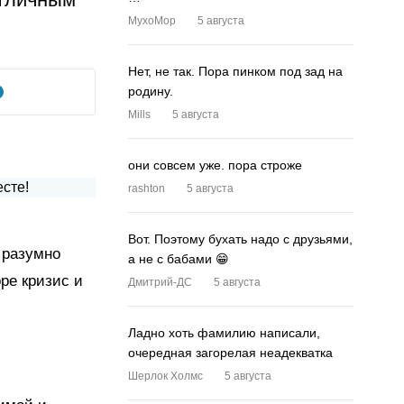
MyxoMop
5 августа
Нет, не так. Пора пинком под зад на
родину.
Mills
5 августа
они совсем уже. пора строже
rashton
5 августа
Вот. Поэтому бухать надо с друзьями,
 разумно
а не с бабами 😁
оре кризис и
Дмитрий-ДС
5 августа
Ладно хоть фамилию написали,
очередная загорелая неадекватка
Шерлок Холмс
5 августа