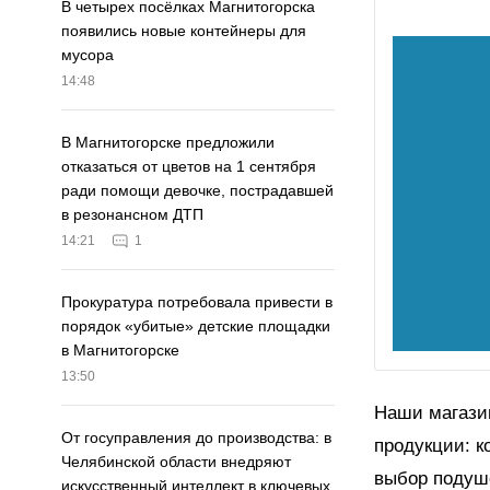
В четырех посёлках Магнитогорска
появились новые контейнеры для
мусора
14:48
В Магнитогорске предложили
отказаться от цветов на 1 сентября
ради помощи девочке, пострадавшей
в резонансном ДТП
14:21
1
Прокуратура потребовала привести в
порядок «убитые» детские площадки
в Магнитогорске
13:50
Наши магази
От госуправления до производства: в
продукции: к
Челябинской области внедряют
выбор подуше
искусственный интеллект в ключевых