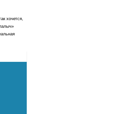
ак хочется,
Спалыч»
еальная