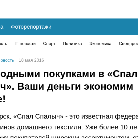
а
Фоторепортажи
асть
IT новости
Спорт
Политика
Экономика
Спецпро
овость
18 мая 2016
годными покупками в «Спал
ч». Ваши деньги экономим
е!
рск. «Спал Спалыч» - это известная федер
зинов домашнего текстиля. Уже более 10 ле
оих покупателей широким ассортиментом, 