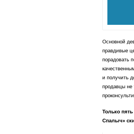
Основной дев
правдивые це
порадовать п
качественным
и получить д
продавцы не 
проконсульти
Только пять 
Спалыч» ски