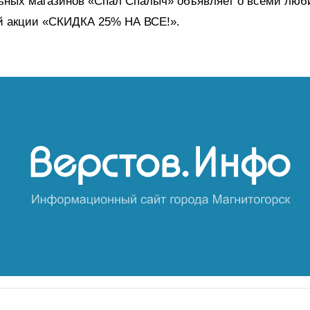
льных магазинов «Спал Спалыч» объявляет о всеми люб
й акции «СКИДКА 25% НА ВСЕ!».