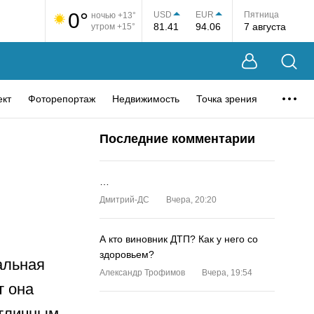
0°
USD
EUR
Пятница
ночью +13°
81.41
94.06
7 августа
утром +15°
ект
Фоторепортаж
Недвижимость
Точка зрения
Последние комментарии
…
Дмитрий-ДС
Вчера, 20:20
А кто виновник ДТП? Как у него со
здоровьем?
альная
Александр Трофимов
Вчера, 19:54
т она
отличным
…