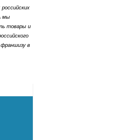
 российских
А мы
ть товары и
российского
 франшизу в