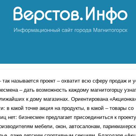
 так называется проект – охватит всю сферу продаж и у
есмена – дать возможность каждому магнитогорцу узна
ближайших к дому магазинах. Ориентирована «Акционка
и: в какой точке акция на продукты, в какой – товары со
ниц нет: бизнесмен предлагает присоединиться к проект
оизводителям мебели, окон, автосалонам, парикмахерс
лье, даже детским спортивным секциям. Благодаря «Ак