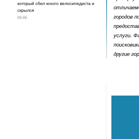
который сбил юного велосипедиста и
отличаемс
скрылся
городов п
09:46
предоста
услуги. Ф
поискови
другие го