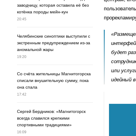
заводчицу, которая оставила её без
пользователь
котёнка породы мейн-кун
прорекламиру
20:45
«Размещен
Челябинские синоптики выступили с
интерфейс
экстренным предупреждением из-за
аномальной жары
будет ра
19:20
сотрудник
или услуг
Со счёта жительницы Магнитогорска
идейный в
списали внушительную сумму, пока
она спала
17:42
Сергей Бердников: «Магнитогорск
всегда славился крепкими
спортивными традициями»
16:09