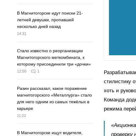
В Магнитогорске идут поиски 21-
летней девушки, пропавшей
несколько дней назад
14:31
Стало известно о реорганизации
Магнитогорского меткомбината, к
которому присоединили три «дочки»
12:50
1
Разрабатываю
стилистику о
Разин рассказал, какое поражение
хоть и руко
магнитогорского «Металлурга» стало
Команда доде
для него одним из самых тяжёлых в
режима перей
карьере
11:22
«Акционка
В Магнитогорске ищут водителя,
проверку 