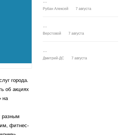
…
Рубан Алексей
7 августа
…
Верстовой
7 августа
…
Дмитрий-ДС
7 августа
слуг города.
ть об акциях
» на
у разным
ким, фитнес-
ционке»