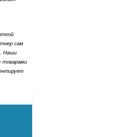
откой
ртнер сам
. Наши
с товарами
ментирует