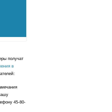
еры получат
жения в
ателей:
замечания
нашу
лефону 45-80-