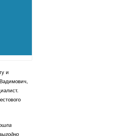
ту и
 Вадимович,
циалист.
естового
рошла
 выгодно