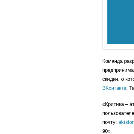
Команда разр
предпринимат
скидки, о ко
ВКонтакте
. 
«Критика – э
пользовател
почту:
aktsio
90».