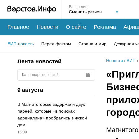
Ваш регион
Главное
Новости
О сайте
Реклама
Афиш
ВИП-новость
Перед фактом
Страна и мир
Дежурная ч
Новости
/
ВИП-н
Лента новостей
«Приг
Календарь новостей
Бизне
9 августа
прило
В Магнитогорске задержали двух
город
парней, которые «в поисках
адреналина» пробрались в чужой
дом
Магнитого
16:09