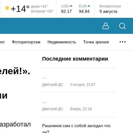
+14°
USD
EUR
Воскресенье
днем +32°
82.17
94.84
9 августа
вечером +26°
ект
Фоторепортаж
Недвижимость
Точка зрения
Последние комментарии
лей!».
…
Дмитрий-ДС
Сегодня, 15:57
ми
…
Дмитрий-ДС
Вчера, 22:18
разработал
Рашников сам с собой заседал что
ли?