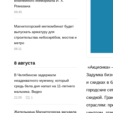
юбилейного Мемориала И. Х.
Ромазана
09:45
Магнитогорский меткомбинат будет
выпускать арматуру для
строительства небоскрёбов, мостов и
метро
08:11
8 августа
«Акционка» –
Задумка бизн
В Челябинске задержали
неадекватного мужчину, который
и скидках в 
средь бела дня напал на 11-летнего
городские сет
мальчика. Видео
скидкой. Гра
22:05
1
отраслям: пр
Жительница Магнитогорска засудила
центрам, ате