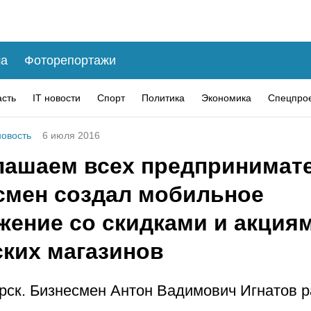
а
Фоторепортажи
асть
IT новости
Спорт
Политика
Экономика
Спецпро
овость
6 июля 2016
лашаем всех предпринимате
смен создал мобильное
жение со скидками и акция
ских магазинов
рск. Бизнесмен Антон Вадимович Игнатов 