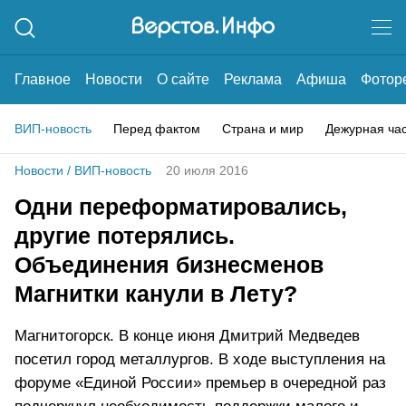
Главное
Новости
О сайте
Реклама
Афиша
Фотор
ВИП-новость
Перед фактом
Страна и мир
Дежурная ча
Новости
/
ВИП-новость
20 июля 2016
Одни переформатировались,
другие потерялись.
Объединения бизнесменов
Магнитки канули в Лету?
Магнитогорск. В конце июня Дмитрий Медведев
посетил город металлургов. В ходе выступления на
форуме «Единой России» премьер в очередной раз