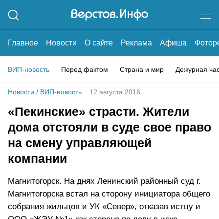
Главное
Новости
О сайте
Реклама
Афиша
Фотор
ВИП-новость
Перед фактом
Страна и мир
Дежурная ча
Новости
/
ВИП-новость
12 августа 2016
«Пекинские» страсти. Жители
дома отстояли в суде свое право
на смену управляющей
компании
Магнитогорск. На днях Ленинский районный суд г.
Магнитогорска встал на сторону инициатора общего
собрания жильцов и УК «Север», отказав истцу и