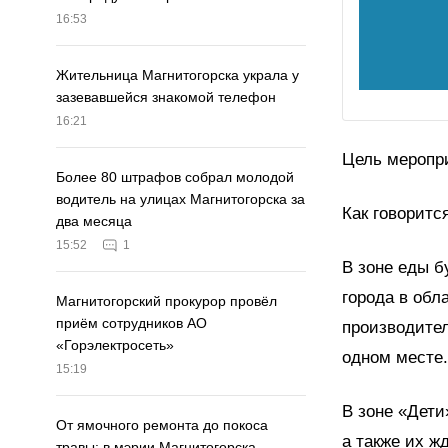
16:53
Жительница Магнитогорска украла у
зазевавшейся знакомой телефон
16:21
Цель меропри
Более 80 штрафов собрал молодой
водитель на улицах Магнитогорска за
Как говорится
два месяца
15:52
1
В зоне еды б
города в обл
Магнитогорский прокурор провёл
приём сотрудников АО
производител
«Горэлектросеть»
одном месте
15:19
В зоне «Дети
От ямочного ремонта до покоса
а также их ж
травы: в мэрии Магнитогорска