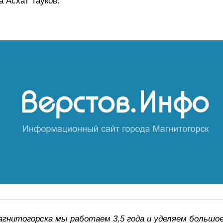
а Асхат Тауков.
агнитогорска мы работаем 3,5 года и уделяем большо