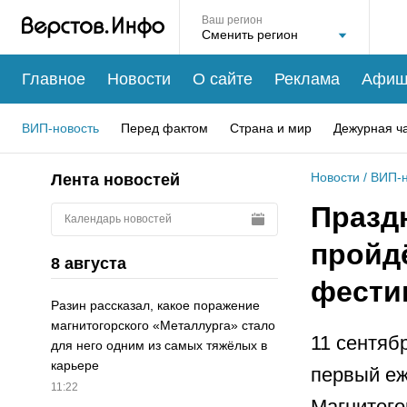
Ваш регион
Главное
Новости
О сайте
Реклама
Афиш
ВИП-новость
Перед фактом
Страна и мир
Дежурная ч
Новости
/
ВИП-н
Лента новостей
Праздн
Календарь новостей
пройд
8 августа
фести
Разин рассказал, какое поражение
магнитогорского «Металлурга» стало
11 сентяб
для него одним из самых тяжёлых в
карьере
первый е
11:22
Магнитого