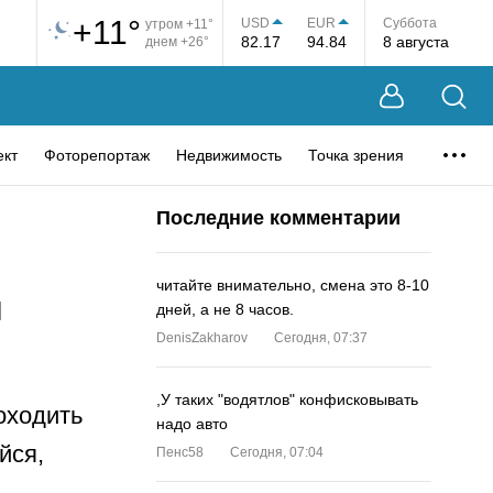
+11°
USD
EUR
Суббота
утром +11°
82.17
94.84
8 августа
днем +26°
ект
Фоторепортаж
Недвижимость
Точка зрения
Последние комментарии
читайте внимательно, смена это 8-10
й
дней, а не 8 часов.
DenisZakharov
Сегодня, 07:37
,У таких "водятлов" конфисковывать
оходить
надо авто
йся,
Пенс58
Сегодня, 07:04