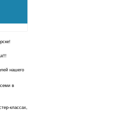
орске!
а!!!
елей нашего
всеми в
стер-классах,