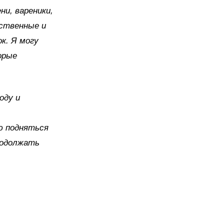
ни, вареники,
ественные и
к. Я могу
орые
оду и
аю подняться
родолжать