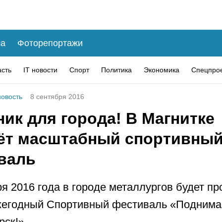
а
Фоторепортажи
асть
IT новости
Спорт
Политика
Экономика
Спецпро
овость
8 сентября 2016
ик для города! В Магнитке
ёт масштабный спортивны
валь
ря 2016 года в городе металлургов будет пр
жегодный Спортивный фестиваль «Поднима
рск!».