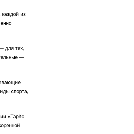
 каждой из
менно
— для тех,
ательные —
чивающие
иды спорта,
ии «ТарКо-
коренной