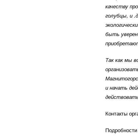
качеству про
голубцы, и .
экологически
быть уверен 
приобретают
Так как мы в
организоват
Магнитогорск
и начать де
действовать
Контакты орга
Подробности