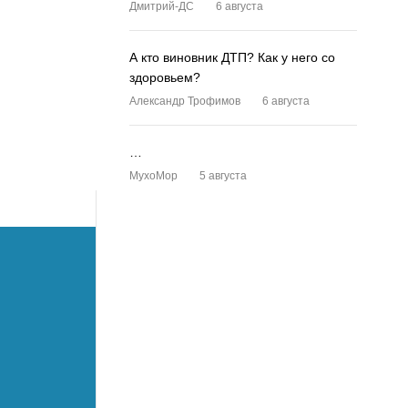
Дмитрий-ДС
6 августа
А кто виновник ДТП? Как у него со
здоровьем?
Александр Трофимов
6 августа
…
MyxoMop
5 августа