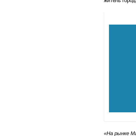
житель город
«На рынке М