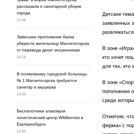
рассказали о санитарной уборке
города
Детские тема
14:48
заявленных з
развлекаться
Зависшее приложение банка
уберегло жительницу Магнитогорска
В зоне «Игра
от перевода денег мошенникам
кто хочет по
14:16
для тех, кто
В поликлинику городской больницы
№ 1 Магнитогорска требуются
В зоне «Спор
санитар и акушерка
пополнение о
14:00
среди которы
Беспилотники атаковали
Отметим, что
логистический центр Wildberries в
Екатеринбурге
ферма» с под
13:45