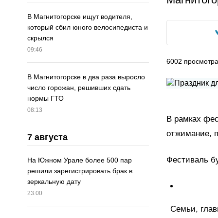
В Магнитогорске ищут водителя,
который сбил юного велосипедиста и
скрылся
09:46
6002
просмотр
В Магнитогорске в два раза выросло
число горожан, решивших сдать
нормы ГТО
08:13
В рамках фес
отжимание, п
7 августа
Фестиваль бу
На Южном Урале более 500 пар
решили зарегистрировать брак в
зеркальную дату
23:00
Семьи, глав