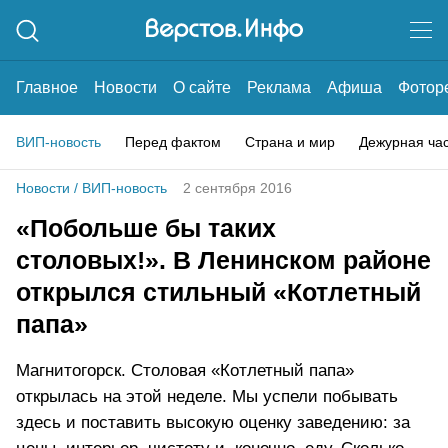
Главное
Новости
О сайте
Реклама
Афиша
Фотор
ВИП-новость
Перед фактом
Страна и мир
Дежурная ча
Новости
/
ВИП-новость
2 сентября 2016
«Побольше бы таких
столовых!». В Ленинском районе
открылся стильный «Котлетный
папа»
Магнитогорск. Столовая «Котлетный папа»
открылась на этой неделе. Мы успели побывать
здесь и поставить высокую оценку заведению: за