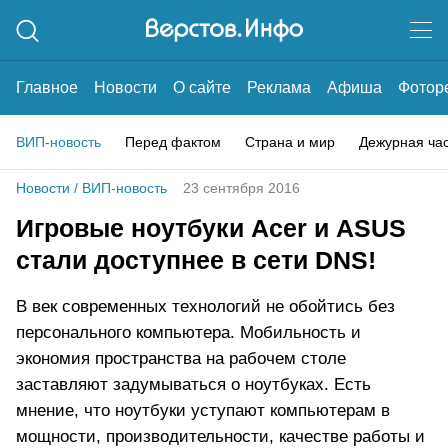
Главное
Новости
О сайте
Реклама
Афиша
Фотор
ВИП-новость
Перед фактом
Страна и мир
Дежурная ча
Новости
/
ВИП-новость
23 сентября 2016
Игровые ноутбуки Acer и ASUS
стали доступнее в сети DNS!
В век современных технологий не обойтись без
персонального компьютера. Мобильность и
экономия пространства на рабочем столе
заставляют задумываться о ноутбуках. Есть
мнение, что ноутбуки уступают компьютерам в
мощности, производительности, качестве работы и