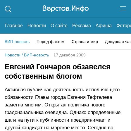
Главное
Новости
О сайте
Реклама
Афиша
Фотор
ВИП-новость
Перед фактом
Страна и мир
Дежурная ча
Новости
/
ВИП-новость
17 декабря 2009
Евгений Гончаров обзавелся
собственным блогом
Активная публичная деятельность исполняющего
обязанности Главы города Евгения Тефтелева
заметна многим. Открытая политика нового
градоначальника очевидна. Однако определенные
шаги на пути к публичности предпринимает и
другой кандидат на мэрское место. Сегодня во