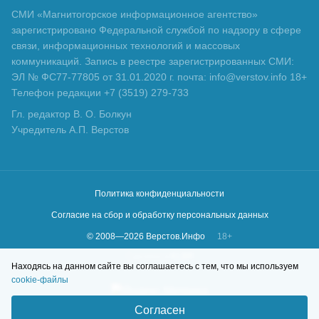
СМИ «Магнитогорское информационное агентство»
зарегистрировано Федеральной службой по надзору в сфере
связи, информационных технологий и массовых
коммуникаций. Запись в реестре зарегистрированных СМИ:
ЭЛ № ФС77-77805 от 31.01.2020 г. почта: info@verstov.info 18+
Телефон редакции +7 (3519) 279-733
Гл. редактор В. О. Болкун
Учредитель А.П. Верстов
Политика конфиденциальности
Согласие на сбор и обработку персональных данных
© 2008—
2026
Верстов.Инфо
18+
Сделано в
KLBR
Находясь на данном сайте вы соглашаетесь с тем, что мы используем
cookie-файлы
Согласен