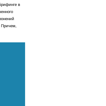
брифинге в
зенного
ронений
 Причем,