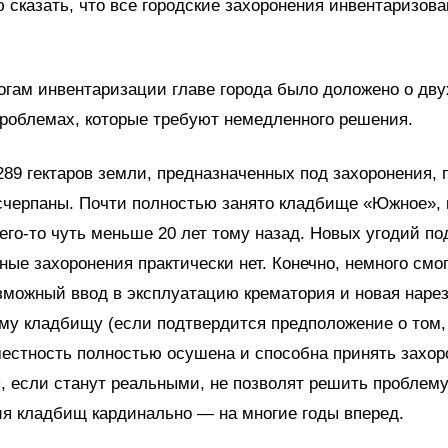
 сказать, что все городские захоронения инвентаризов
огам инвентаризации главе города было доложено о дву
роблемах, которые требуют немедленного решения.
 289 гектаров земли, предназначенных под захоронения, 
счерпаны.
Почти полностью занято кладбище «Южное», 
его-то чуть меньше 20 лет тому назад. Новых угодий по
ые захоронения практически нет. Конечно, немного смо
можный ввод в эксплуатацию крематория и новая нарез
у кладбищу (если подтвердится предположение о том,
естность полностью осушена и способна принять захор
, если станут реальными, не позволят решить проблем
я кладбищ кардинально — на многие годы вперед.