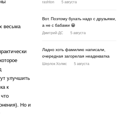
аны
rashton
5 августа
Вот. Поэтому бухать надо с друзьями,
а не с бабами 😁
х весьма
Дмитрий-ДС
5 августа
Ладно хоть фамилию написали,
практически
очередная загорелая неадекватка
которое
Шерлок Холмс
5 августа
д
гут улучшить
ка к
 что
онения). Но и
у