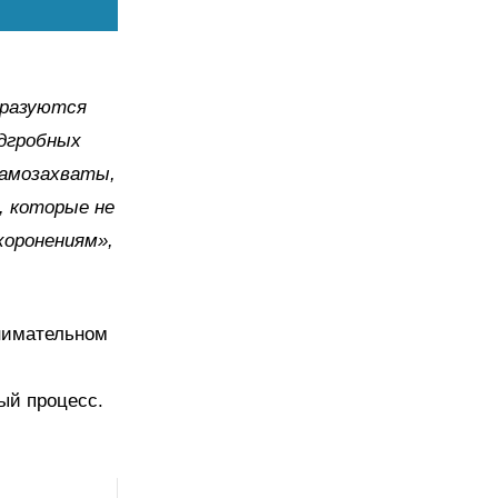
бразуются
дгробных
самозахваты,
, которые не
хоронениям»,
нимательном
ый процесс.