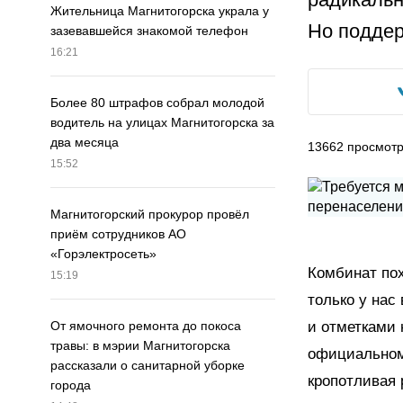
Жительница Магнитогорска украла у
Но поддер
зазевавшейся знакомой телефон
16:21
Более 80 штрафов собрал молодой
водитель на улицах Магнитогорска за
два месяца
13662
просмот
15:52
Магнитогорский прокурор провёл
приём сотрудников АО
«Горэлектросеть»
Комбинат пох
15:19
только у нас
и отметками 
От ямочного ремонта до покоса
травы: в мэрии Магнитогорска
официальном
рассказали о санитарной уборке
кропотливая 
города