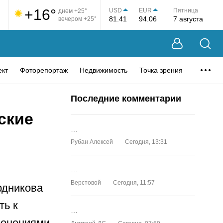
+16°
USD
EUR
Пятница
днем +25°
81.41
94.06
7 августа
вечером +25°
ект
Фоторепортаж
Недвижимость
Точка зрения
Последние комментарии
ские
…
Рубан Алексей
Сегодня, 13:31
…
Верстовой
Сегодня, 11:57
рдникова
ть к
…
ронениями.