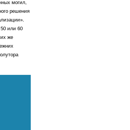
нных могил,
ного решения
ализации».
 50 или 60
тих же
режних
полутора