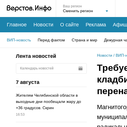
Ваш регион
Главное
Новости
О сайте
Реклама
Афиш
ВИП-новость
Перед фактом
Страна и мир
Дежурная ч
Новости
/
ВИП-н
Лента новостей
Требу
Календарь новостей
кладб
7 августа
перен
Жителям Челябинской области в
выходные дни пообещали жару до
Магнитого
+36 градусов. Скрин
16:53
муниципал
радикальн