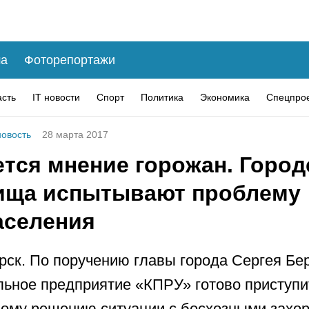
а
Фоторепортажи
асть
IT новости
Спорт
Политика
Экономика
Спецпро
овость
28 марта 2017
ется мнение горожан. Город
ища испытывают проблему
аселения
рск. По поручению главы города Сергея Бе
ьное предприятие «КПРУ» готово приступи
ому решению ситуации с бесхозными захо