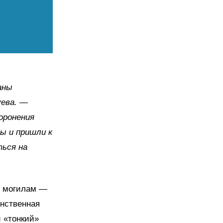
аны
уева.
—
оронения
ы и пришли к
ться на
м могилам —
инственная
 «тонкий»