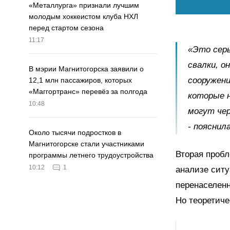
«Металлурга» признали лучшим
молодым хоккеистом клуба НХЛ
перед стартом сезона
11:17
«Это серь
свалки, 
В мэрии Магнитогорска заявили о
сооружени
12,1 млн пассажиров, которых
«Маггортранс» перевёз за полгода
которые н
10:48
могут чер
- пояснил
Около тысячи подростков в
Магнитогорске стали участниками
Вторая проб
программы летнего трудоустройства
10:12
1
анализе сит
перенаселенн
Но теоретиче