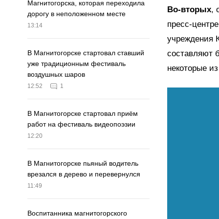
Магнитогорска, которая переходила
Во-вторых
,
дорогу в неположенном месте
пресс-центре
13:14
учреждения 
составляют 
В Магнитогорске стартовал ставший
уже традиционным фестиваль
некоторые из
воздушных шаров
12:52
1
В Магнитогорске стартовал приём
работ на фестиваль видеопоэзии
12:20
В Магнитогорске пьяный водитель
врезался в дерево и перевернулся
11:49
Воспитанника магнитогорского