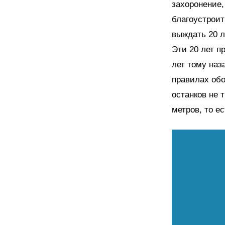
захоронение,
благоустроит
выждать 20 л
Эти 20 лет п
лет тому наз
правилах обо
останков не 
метров, то е