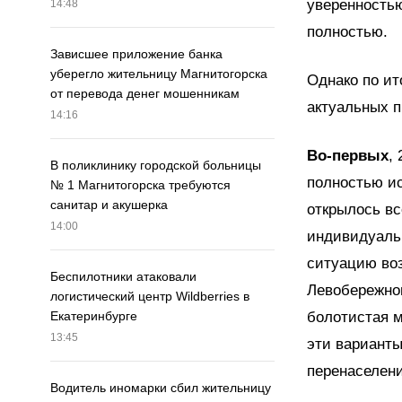
уверенностью
14:48
полностью.
Зависшее приложение банка
уберегло жительницу Магнитогорска
Однако по ит
от перевода денег мошенникам
актуальных п
14:16
Во-первых
,
В поликлинику городской больницы
полностью и
№ 1 Магнитогорска требуются
санитар и акушерка
открылось вс
14:00
индивидуальн
ситуацию воз
Беспилотники атаковали
Левобережном
логистический центр Wildberries в
болотистая м
Екатеринбурге
13:45
эти варианты
перенаселени
Водитель иномарки сбил жительницу