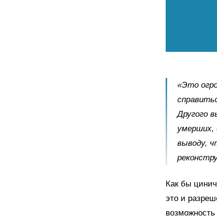
«Это огро
справить
Другого в
умерших, 
выводу, ч
реконстру
К
ак бы цинич
это и разреш
возможность 