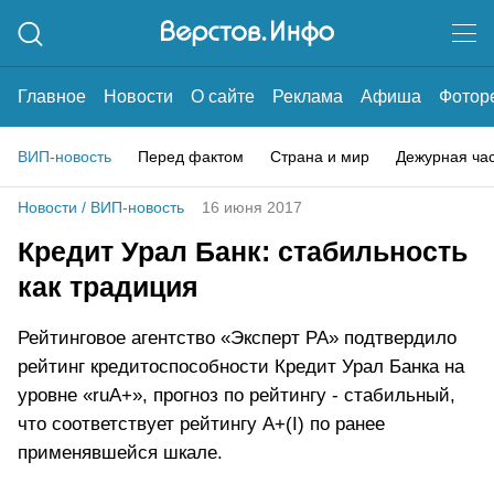
Главное
Новости
О сайте
Реклама
Афиша
Фотор
ВИП-новость
Перед фактом
Страна и мир
Дежурная ча
Новости
/
ВИП-новость
16 июня 2017
Кредит Урал Банк: стабильность
как традиция
Рейтинговое агентство «Эксперт РА» подтвердило
рейтинг кредитоспособности Кредит Урал Банка на
уровне «ruА+», прогноз по рейтингу - стабильный,
что соответствует рейтингу А+(I) по ранее
применявшейся шкале.