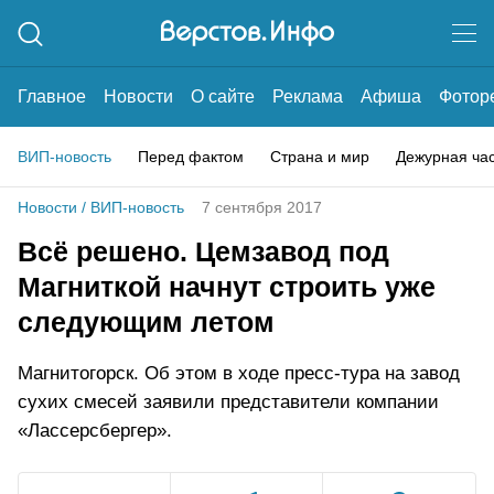
Главное
Новости
О сайте
Реклама
Афиша
Фотор
ВИП-новость
Перед фактом
Страна и мир
Дежурная ча
Новости
/
ВИП-новость
7 сентября 2017
Всё решено. Цемзавод под
Магниткой начнут строить уже
следующим летом
Магнитогорск. Об этом в ходе пресс-тура на завод
сухих смесей заявили представители компании
«Лассерсбергер».