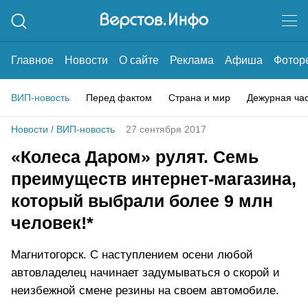
Главное
Новости
О сайте
Реклама
Афиша
Фотор
ВИП-новость
Перед фактом
Страна и мир
Дежурная ча
Новости
/
ВИП-новость
27 сентября 2017
«Колеса Даром» рулят. Семь
преимуществ интернет-магазина,
который выбрали более 9 млн
человек!*
Магнитогорск. С наступлением осени любой
автовладелец начинает задумываться о скорой и
неизбежной смене резины на своем автомобиле.