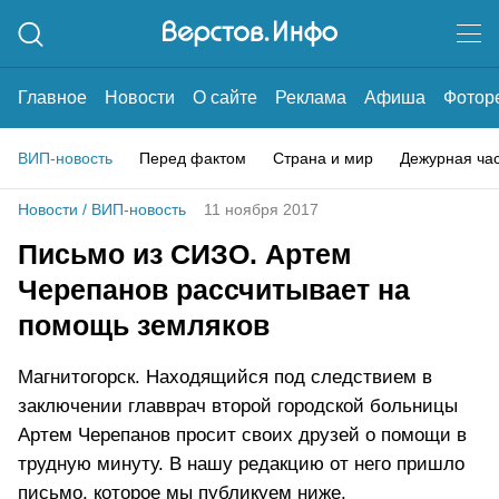
Главное
Новости
О сайте
Реклама
Афиша
Фотор
ВИП-новость
Перед фактом
Страна и мир
Дежурная ча
Новости
/
ВИП-новость
11 ноября 2017
Письмо из СИЗО. Артем
Черепанов рассчитывает на
помощь земляков
Магнитогорск. Находящийся под следствием в
заключении главврач второй городской больницы
Артем Черепанов просит своих друзей о помощи в
трудную минуту. В нашу редакцию от него пришло
письмо, которое мы публикуем ниже.