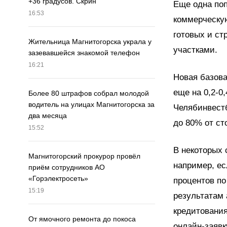
+36 градусов. Скрин
Еще одна поп
16:53
коммерческу
готовых и ст
Жительница Магнитогорска украла у
участками.
зазевавшейся знакомой телефон
16:21
Новая базова
еще на 0,2-0
Более 80 штрафов собрал молодой
водитель на улицах Магнитогорска за
Челябинвестб
два месяца
до 80% от с
15:52
В некоторых 
Магнитогорский прокурор провёл
например, ес
приём сотрудников АО
«Горэлектросеть»
процентов по
15:19
результатам
кредитовани
От ямочного ремонта до покоса
онлайн-заявк