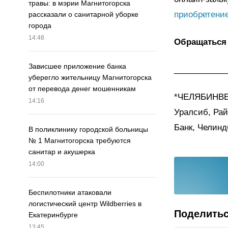
травы: в мэрии Магнитогорска
приобретени
рассказали о санитарной уборке
города
14:48
Обращаться п
Зависшее приложение банка
___________
уберегло жительницу Магнитогорска
от перевода денег мошенникам
*ЧЕЛЯБИНВЕС
14:16
Уралсиб, Рай
Банк, Челинд
В поликлинику городской больницы
№ 1 Магнитогорска требуются
санитар и акушерка
14:00
Беспилотники атаковали
логистический центр Wildberries в
Поделить
Екатеринбурге
13:45