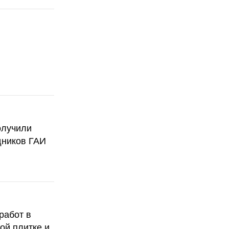
олучили
дников ГАИ
работ в
ой плитке и