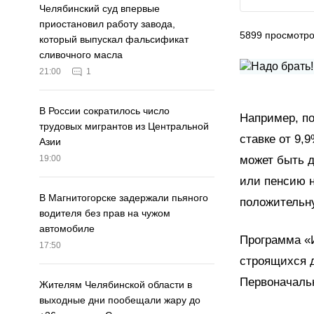
Челябинский суд впервые
приостановил работу завода,
5899
просмотр
который выпускал фальсификат
сливочного масла
21:00
1
В России сократилось число
Например, п
трудовых мигрантов из Центральной
ставке от 9,
Азии
может быть д
19:00
или пенсию н
В Магнитогорске задержали пьяного
положительн
водителя без прав на чужом
автомобиле
Программа «И
17:50
строящихся д
Первоначальн
Жителям Челябинской области в
выходные дни пообещали жару до