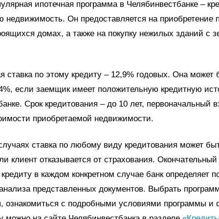
улярная ипотечная программа в Челябинвестбанке – кр
ю недвижимость. Он предоставляется на приобретение 
роящихся домах, а также на покупку нежилых зданий с 
я ставка по этому кредиту – 12,9% годовых. Она может
,4%, если заемщик имеет положительную кредитную ист
анке. Срок кредитования – до 10 лет, первоначальный вз
тоимости приобретаемой недвижимости.
случаях ставка по любому виду кредитования может бы
ли клиент отказывается от страхования. Окончательный
 кредиту в каждом конкретном случае банк определяет п
 анализа представленных документов. Выбрать програм
я, ознакомиться с подробными условиями программы и 
у можно на сайте Челябинвестбанка в разделе
«Кредиты