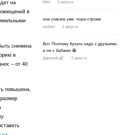
едит на
Mills
5 августа
помещений в
они совсем уже. пора строже
земельными
rashton
5 августа
Вот. Поэтому бухать надо с друзьями,
 быть снижена
а не с бабами 😁
орию в
Дмитрий-ДС
5 августа
нос – от 40
ть повышена,
 размер
о
му
оставить
 на