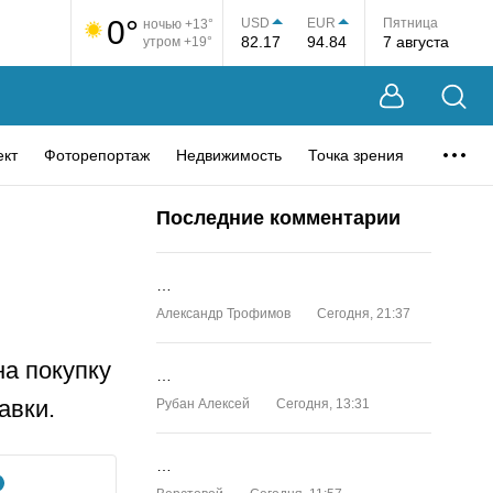
0°
USD
EUR
Пятница
ночью +13°
82.17
94.84
7 августа
утром +19°
ект
Фоторепортаж
Недвижимость
Точка зрения
Последние комментарии
…
Александр Трофимов
Сегодня, 21:37
а покупку
…
авки.
Рубан Алексей
Сегодня, 13:31
…