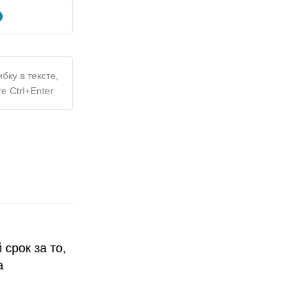
бку в тексте,
е Ctrl+Enter
срок за то,
а