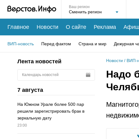
Ваш регион
Главное
Новости
О сайте
Реклама
Афиш
ВИП-новость
Перед фактом
Страна и мир
Дежурная ч
Новости
/
ВИП-н
Лента новостей
Надо б
Календарь новостей
Челяб
7 августа
Магнитого
На Южном Урале более 500 пар
решили зарегистрировать брак в
недвижимо
зеркальную дату
23:00