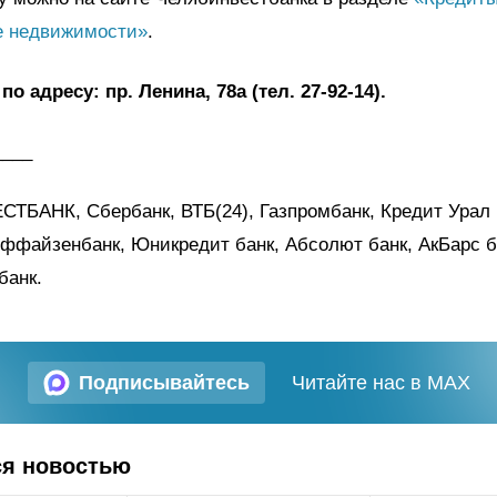
е недвижимости»
.
о адресу: пр. Ленина, 78а (тел. 27-92-14).
____
ТБАНК, Сбербанк, ВТБ(24), Газпромбанк, Кредит Урал 
ффайзенбанк, Юникредит банк, Абсолют банк, АкБарс б
банк.
Подписывайтесь
Читайте нас в MAX
ся новостью