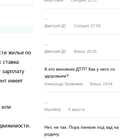
Верстовой
Сегодня, 11:57
…
Дмитрий-ДС
Сегодня, 07:59
…
Дмитрий-ДС
Вчера, 20:20
ти жилье по
х ставка
А кто виновник ДТП? Как у него со
т зарплату
здоровьем?
ент имеет
Александр Трофимов
Вчера, 19:54
…
х или
MyxoMop
5 августа
едвижимости.
Нет, не так. Пора пинком под зад на
родину.