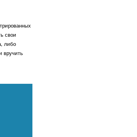
истрированных
ть свои
а, либо
и вручить