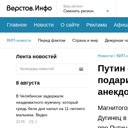
Ваш регион
Главное
Новости
О сайте
Реклама
Афиш
ВИП-новость
Перед фактом
Страна и мир
Дежурная ч
Новости
/
ВИП-н
Лента новостей
Путин 
Календарь новостей
подар
8 августа
анекд
В Челябинске задержали
неадекватного мужчину, который
Магнитого
средь бела дня напал на 11-летнего
мальчика. Видео
Дугинец в
22:05
1
про Путин