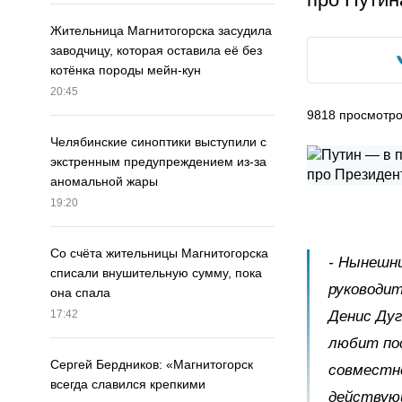
Жительница Магнитогорска засудила
заводчицу, которая оставила её без
котёнка породы мейн-кун
20:45
9818
просмотр
Челябинские синоптики выступили с
экстренным предупреждением из-за
аномальной жары
19:20
Со счёта жительницы Магнитогорска
- Нынешни
списали внушительную сумму, пока
руководи
она спала
Денис Дуг
17:42
любит пос
Сергей Бердников: «Магнитогорск
совместно
всегда славился крепкими
действующ