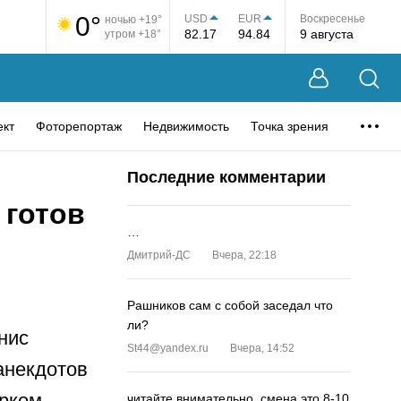
0°
USD
EUR
Воскресенье
ночью +19°
82.17
94.84
9 августа
утром +18°
ект
Фоторепортаж
Недвижимость
Точка зрения
Последние комментарии
 готов
…
Дмитрий-ДС
Вчера, 22:18
Рашников сам с собой заседал что
ли?
нис
St44@yandex.ru
Вчера, 14:52
анекдотов
рком.
читайте внимательно, смена это 8-10