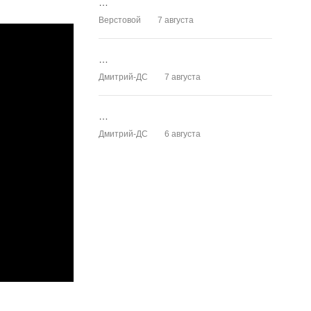
…
Верстовой
7 августа
…
Дмитрий-ДС
7 августа
…
Дмитрий-ДС
6 августа