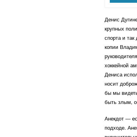
Денис Дугине
крупных поли
спорта и так
копии Владим
руководителя
хоккейной ам
Дениса испол
носит доброж
бы мы видеть
быть злым, 
Анекдот — ес
подходе. Ане