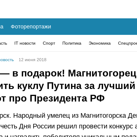
а
Фоторепортажи
асть
IT новости
Спорт
Политика
Экономика
Спецпро
овость
12 июня 2018
— в подарок! Магнитогорец
ить куклу Путина за лучший
от про Президента РФ
рск. Народный умелец из Магнитогорска Де
 честь Дня России решил провести конкурс 
а и наградить победителя уникальным пода