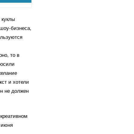
 куклы
 шоу-бизнеса,
ользуются
но, то в
росили
желание
кст и хотели
он не должен
 креативном
7 июня