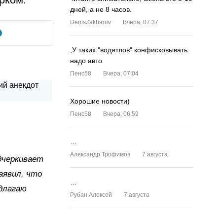
дней, а не 8 часов.
DenisZakharov
Вчера, 07:37
,У таких "водятлов" конфисковывать
надо авто
Пенс58
Вчера, 07:04
Хорошие новости)
Пенс58
Вчера, 06:59
…
Александр Трофимов
7 августа
дчеркивает
аявил, что
…
едлагаю
Рубан Алексей
7 августа