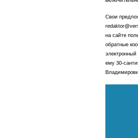
включительн
Свои предлож
redaktor@ver
на сайте пол
обратные коо
электронный 
ему 30-сант
Владимирови