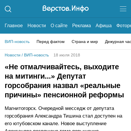
Главное
Новости
О сайте
Реклама
Афиша
Фотор
ВИП-новость
Перед фактом
Страна и мир
Дежурная ча
Новости
/
ВИП-новость
18 июля 2018
«Не отмалчивайтесь, выходите
на митинги...» Депутат
горсобрания назвал «реальные
причины» пенсионной реформы
Магнитогорск. Очередной месседж от депутата
горсобрания Александра Тишина стал доступен на
его ютубовском канале. Новое выступление