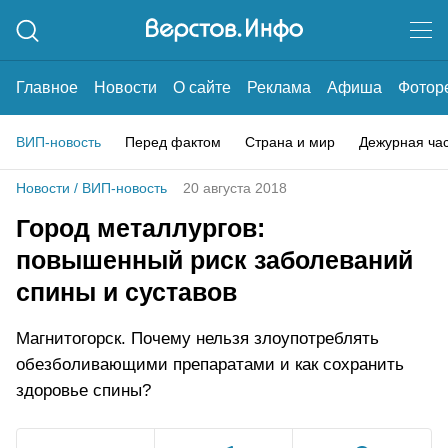
Главное
Новости
О сайте
Реклама
Афиша
Фотор
ВИП-новость
Перед фактом
Страна и мир
Дежурная ча
Новости
/
ВИП-новость
20 августа 2018
Город металлургов:
повышенный риск заболеваний
спины и суставов
Магнитогорск. Почему нельзя злоупотреблять
обезболивающими препаратами и как сохранить
здоровье спины?