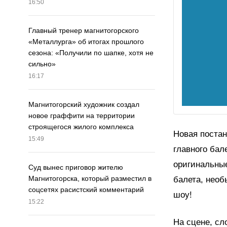
16:50
Главный тренер магнитогорского
«Металлурга» об итогах прошлого
сезона: «Получили по шапке, хотя не
сильно»
16:17
Магнитогорский художник создал
новое граффити на территории
строящегося жилого комплекса
Новая постан
15:49
главного ба
оригинальные
Суд вынес приговор жителю
Магнитогорска, который разместил в
балета, необ
соцсетях расистский комментарий
шоу!
15:22
На сцене, сл