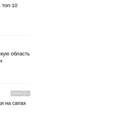
 топ-10
скую область
н
РЕКЛАМА
ки на сапах