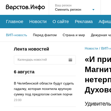
Ваш регион
Главное
Новости
О сайте
Реклама
Афиш
ВИП-новость
Перед фактом
Страна и мир
Дежурная ч
Новости
/
ВИП-н
Лента новостей
«И пр
Календарь новостей
Магнит
6 августа
нетер
В Челябинской области будут судить
Духов
гадалку, которая похитила крупную
сумму под предлогом снятия порчи
23:00
Удивитель