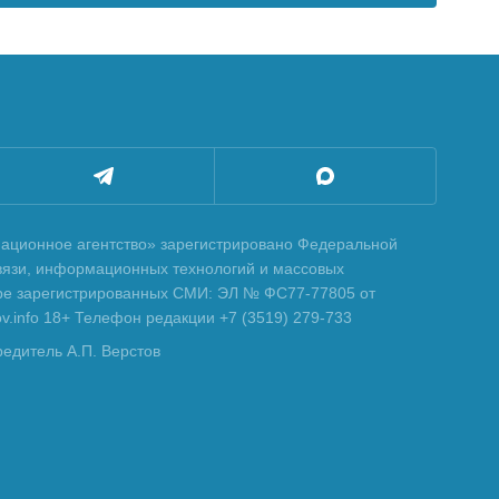
ционное агентство» зарегистрировано Федеральной
вязи, информационных технологий и массовых
тре зарегистрированных СМИ: ЭЛ № ФС77-77805 от
tov.info 18+ Телефон редакции +7 (3519) 279-733
редитель А.П. Верстов