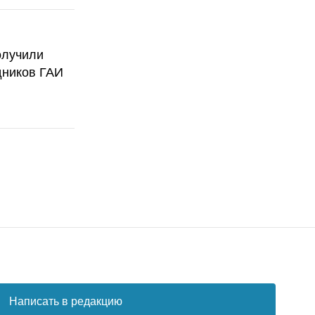
олучили
дников ГАИ
Написать в редакцию