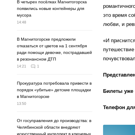
В четырех посёлках Магнитогорска
романтичного
появились новые контейнеры для
это время со
мусора
14:48
любви, и рев
В Магнитогорске предложили
«И приснится
отказаться от цветов на 1 сентября
путешествие 
ради помощи девочке, пострадавшей
почувствовал
в резонансном ДТП
14:21
1
Представлен
Прокуратура потребовала привести в
порядок «убитые» детские площадки
Билеты уже 
в Магнитогорске
13:50
Телефон для 
От госуправления до производства: в
Челябинской области внедряют
искусственный интеллект в ключевых