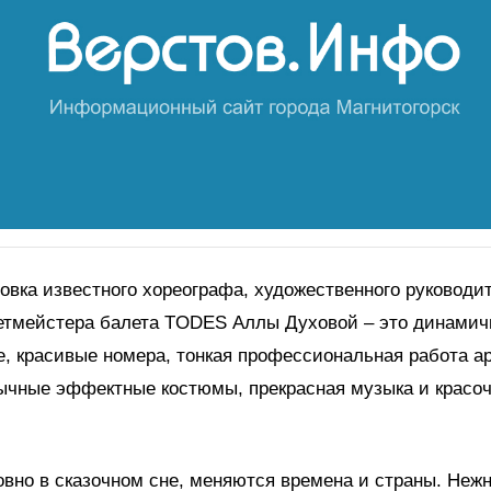
овка известного хореографа, художественного руководи
летмейстера балета TODES Аллы Духовой – это динамич
, красивые номера, тонкая профессиональная работа а
ычные эффектные костюмы, прекрасная музыка и красоч
овно в сказочном сне, меняются времена и страны. Неж