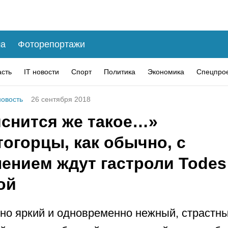
а
Фоторепортажи
асть
IT новости
Спорт
Политика
Экономика
Спецпро
овость
26 сентября 2018
иснится же такое…»
огорцы, как обычно, с
пением ждут гастроли Tode
ой
но яркий и одновременно нежный, страстны