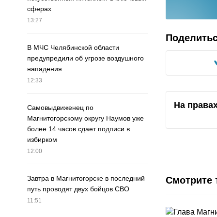
сферах
13:27
Поделить
В МЧС Челябинской области
предупредили об угрозе воздушного
нападения
12:33
На права
Самовыдвиженец по
Магнитогорскому округу Наумов уже
более 14 часов сдает подписи в
избирком
12:00
Завтра в Магнитогорске в последний
Смотрите 
путь проводят двух бойцов СВО
11:51