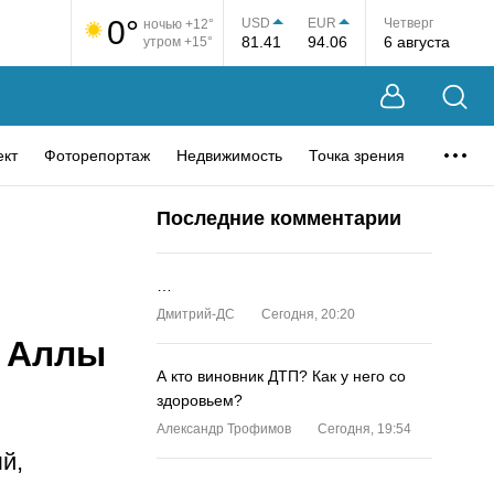
0°
USD
EUR
Четверг
ночью +12°
81.41
94.06
6 августа
утром +15°
ект
Фоторепортаж
Недвижимость
Точка зрения
Последние комментарии
…
Дмитрий-ДС
Сегодня, 20:20
s Аллы
А кто виновник ДТП? Как у него со
здоровьем?
Александр Трофимов
Сегодня, 19:54
й,
…