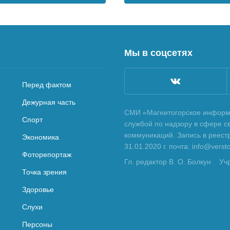
Мы в соцсетях
Перед фактом
Дежурная часть
СМИ «Магнитогорское информа
Спорт
службой по надзору в сфере с
коммуникаций. Запись в реес
Экономика
31.01.2020 г. почта: info@vers
Фоторепортаж
Гл. редактор В. О. Болкун
Уч
Точка зрения
Здоровье
Слухи
Персоны