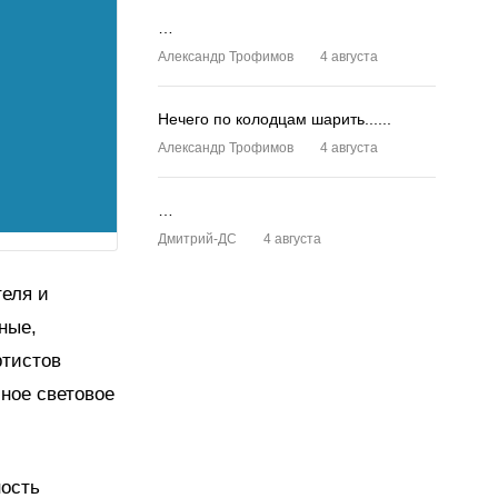
…
Александр Трофимов
4 августа
Нечего по колодцам шарить......
Александр Трофимов
4 августа
…
Дмитрий-ДС
4 августа
теля и
ные,
ртистов
ное световое
ность