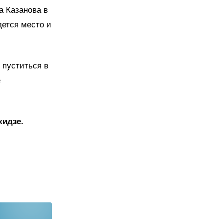
а Казанова в
ется место и
 пуститься в
е
кидзе.