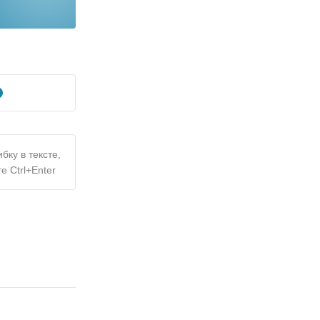
бку в тексте,
е Ctrl+Enter