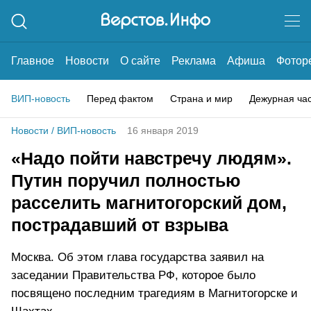
Главное
Новости
О сайте
Реклама
Афиша
Фотор
ВИП-новость
Перед фактом
Страна и мир
Дежурная ча
Новости
/
ВИП-новость
16 января 2019
«Надо пойти навстречу людям».
Путин поручил полностью
расселить магнитогорский дом,
пострадавший от взрыва
Москва. Об этом глава государства заявил на
заседании Правительства РФ, которое было
посвящено последним трагедиям в Магнитогорске и