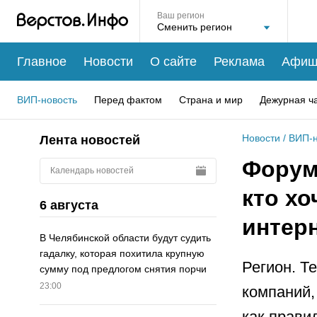
Ваш регион
Главное
Новости
О сайте
Реклама
Афиш
ВИП-новость
Перед фактом
Страна и мир
Дежурная ч
Новости
/
ВИП-н
Лента новостей
Форум 
Календарь новостей
кто хо
6 августа
интер
В Челябинской области будут судить
гадалку, которая похитила крупную
Регион. Т
сумму под предлогом снятия порчи
23:00
компаний,
как прави