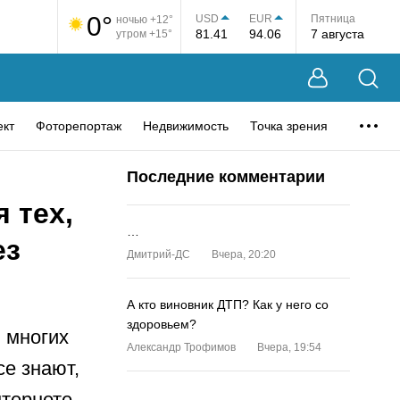
0°
USD
EUR
Пятница
ночью +12°
81.41
94.06
7 августа
утром +15°
ект
Фоторепортаж
Недвижимость
Точка зрения
Последние комментарии
 тех,
…
ез
Дмитрий-ДС
Вчера, 20:20
А кто виновник ДТП? Как у него со
здоровьем?
 многих
Александр Трофимов
Вчера, 19:54
се знают,
тернете.
…