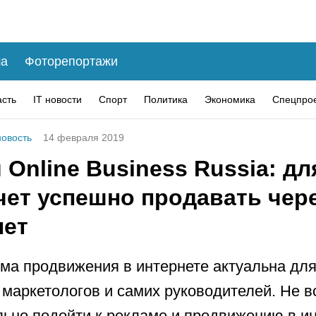
а
Фоторепортажи
асть
IT новости
Спорт
Политика
Экономика
Спецпро
овость
14 февраля 2019
Online Business Russia: для
чет успешно продавать чер
нет
ема продвижения в интернете актуальна для
 маркетологов и самих руководителей. Не в
льно подойти к рекламе и продвижению в ин