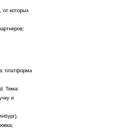
, от которых
партнеров;
са: платформа
d
. Тема:
учку и
нбург).
ровка;