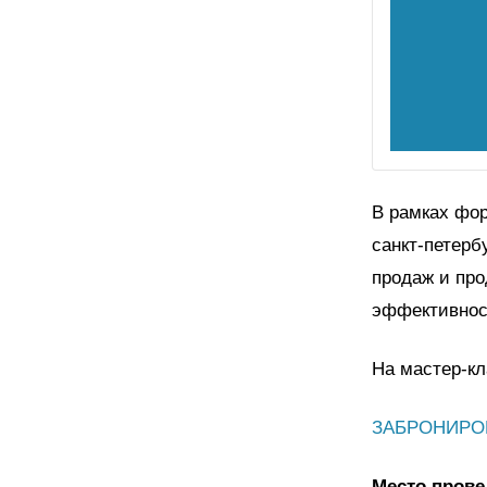
В рамках фо
санкт-петерб
продаж и пр
эффективнос
На мастер-кл
ЗАБРОНИРОВ
Место прове