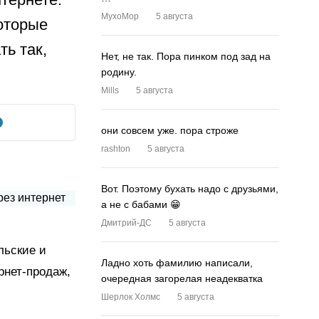
MyxoMop
5 августа
оторые
ть так,
Нет, не так. Пора пинком под зад на
родину.
Mills
5 августа
они совсем уже. пора строже
rashton
5 августа
Вот. Поэтому бухать надо с друзьями,
а не с бабами 😁
Дмитрий-ДС
5 августа
льские и
Ладно хоть фамилию написали,
рнет-продаж,
очередная загорелая неадекватка
Шерлок Холмс
5 августа