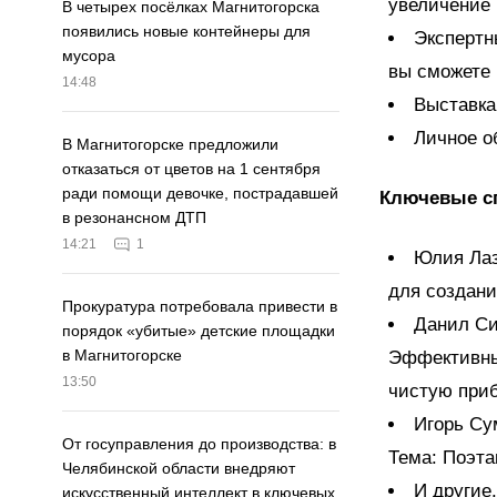
увеличение
В четырех посёлках Магнитогорска
появились новые контейнеры для
Экспертн
мусора
вы сможете 
14:48
Выставка
Личное о
В Магнитогорске предложили
отказаться от цветов на 1 сентября
ради помощи девочке, пострадавшей
Ключевые с
в резонансном ДТП
14:21
1
Юлия Лаз
для создани
Прокуратура потребовала привести в
Данил Си
порядок «убитые» детские площадки
в Магнитогорске
Эффективный
13:50
чистую при
Игорь Су
От госуправления до производства: в
Тема: Поэта
Челябинской области внедряют
И другие.
искусственный интеллект в ключевых