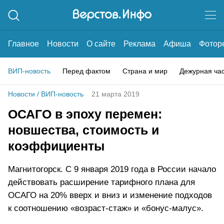
Главное
Новости
О сайте
Реклама
Афиша
Фотор
ВИП-новость
Перед фактом
Страна и мир
Дежурная ча
Новости
/
ВИП-новость
21 марта 2019
ОСАГО в эпоху перемен:
новшества, стоимость и
коэффициенты
Магнитогорск. С 9 января 2019 года в России начало
действовать расширение тарифного плана для
ОСАГО на 20% вверх и вниз и изменение подходов
к соотношению «возраст-стаж» и «бонус-малус».