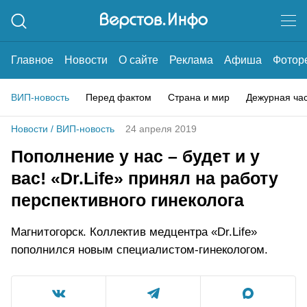
Главное
Новости
О сайте
Реклама
Афиша
Фотор
ВИП-новость
Перед фактом
Страна и мир
Дежурная ча
Новости
/
ВИП-новость
24 апреля 2019
Пополнение у нас – будет и у
вас! «Dr.Life» принял на работу
перспективного гинеколога
Магнитогорск. Коллектив медцентра «Dr.Life»
пополнился новым специалистом-гинекологом.