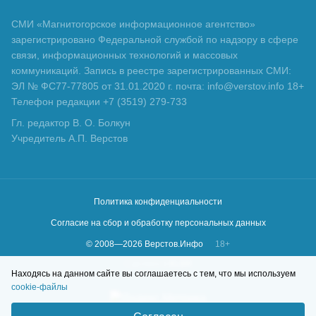
СМИ «Магнитогорское информационное агентство»
зарегистрировано Федеральной службой по надзору в сфере
связи, информационных технологий и массовых
коммуникаций. Запись в реестре зарегистрированных СМИ:
ЭЛ № ФС77-77805 от 31.01.2020 г. почта: info@verstov.info 18+
Телефон редакции +7 (3519) 279-733
Гл. редактор В. О. Болкун
Учредитель А.П. Верстов
Политика конфиденциальности
Согласие на сбор и обработку персональных данных
© 2008—
2026
Верстов.Инфо
18+
Сделано в
KLBR
Находясь на данном сайте вы соглашаетесь с тем, что мы используем
cookie-файлы