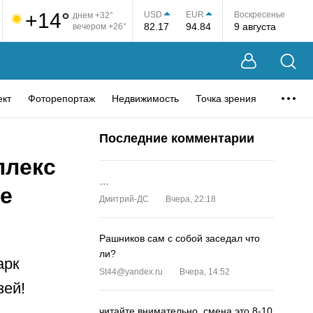
+14°
USD
EUR
Воскресенье
днем +32°
82.17
94.84
9 августа
вечером +26°
ект
Фоторепортаж
Недвижимость
Точка зрения
Последние комментарии
плекс
…
е
Дмитрий-ДС
Вчера, 22:18
Рашников сам с собой заседал что
ли?
арк
St44@yandex.ru
Вчера, 14:52
зей!
читайте внимательно, смена это 8-10