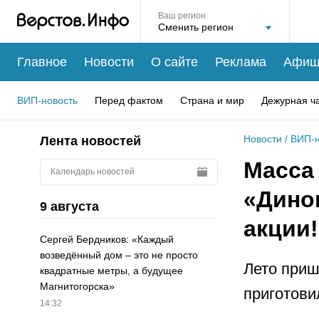
Ваш регион
Главное
Новости
О сайте
Реклама
Афиш
ВИП-новость
Перед фактом
Страна и мир
Дежурная ч
Новости
/
ВИП-н
Лента новостей
Масса
Календарь новостей
«Дино
9 августа
акции!
Сергей Бердников: «Каждый
возведённый дом – это не просто
Лето приш
квадратные метры, а будущее
Магнитогорска»
приготови
14:32