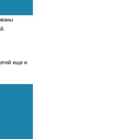
ованы
й.
детей еще и