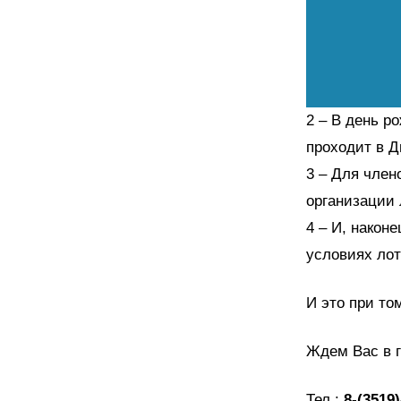
В день ро
проходит в Д
Для член
организации 
И, наконе
условиях лот
И это при то
Ждем Вас в г
Тел.:
8-(3519)