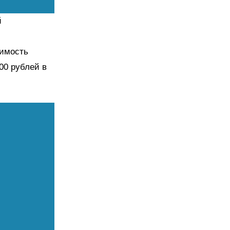
й
оимость
200 рублей в