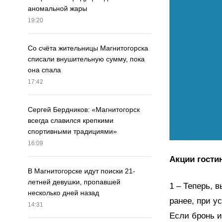
аномальной жары
19:20
Со счёта жительницы Магнитогорска
списали внушительную сумму, пока
она спала
17:42
Сергей Бердников: «Магнитогорск
всегда славился крепкими
спортивными традициями»
16:09
Акции гости
В Магнитогорске идут поиски 21-
летней девушки, пропавшей
Теперь, в
несколько дней назад
ранее, при у
14:31
Если бронь и