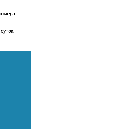
 номера
суток,