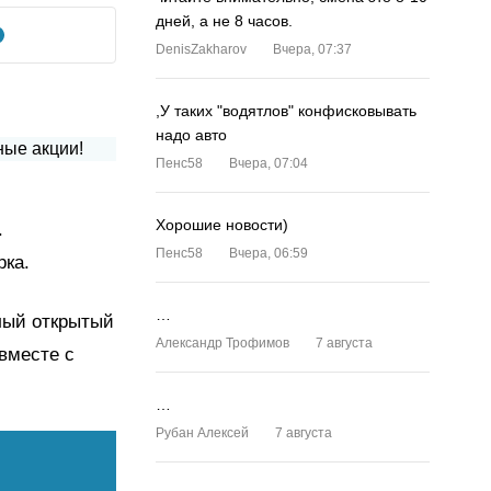
дней, а не 8 часов.
DenisZakharov
Вчера, 07:37
,У таких "водятлов" конфисковывать
надо авто
Пенс58
Вчера, 07:04
Хорошие новости)
.
Пенс58
Вчера, 06:59
рка.
…
плый открытый
Александр Трофимов
7 августа
 вместе с
…
Рубан Алексей
7 августа