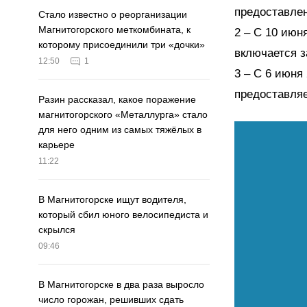
предоставлен
Стало известно о реорганизации
Магнитогорского меткомбината, к
С 10 июня
которому присоединили три «дочки»
включается з
12:50
1
С 6 июня 
предоставляе
Разин рассказал, какое поражение
магнитогорского «Металлурга» стало
для него одним из самых тяжёлых в
карьере
11:22
В Магнитогорске ищут водителя,
который сбил юного велосипедиста и
скрылся
09:46
В Магнитогорске в два раза выросло
число горожан, решивших сдать