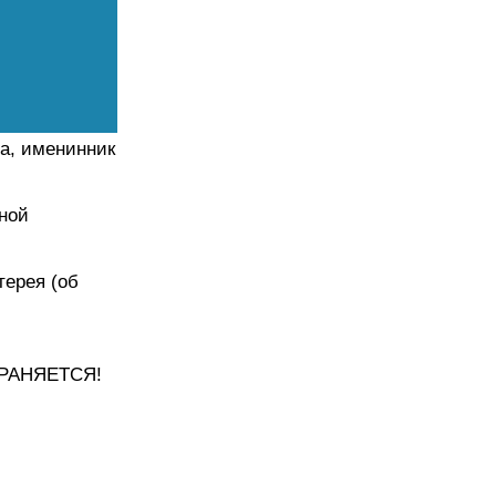
та, именинник
ной
терея (об
ОХРАНЯЕТСЯ!