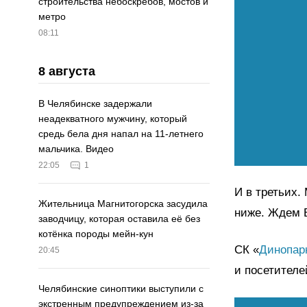
строительства небоскрёбов, мостов и
метро
08:11
8 августа
В Челябинске задержали
неадекватного мужчину, который
средь бела дня напал на 11-летнего
мальчика. Видео
22:05
1
И в третьих.
Жительница Магнитогорска засудила
ниже. Ждем В
заводчицу, которая оставила её без
котёнка породы мейн-кун
СК «
Динопар
20:45
и посетителе
Челябинские синоптики выступили с
экстренным предупреждением из-за