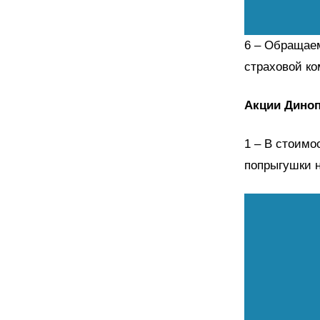
Обращаем
страховой ко
Акции Дино
В стоимос
попрыгушки н