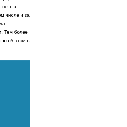
– песню
ом числе и за
ла
и. Тем более
нно об этом в