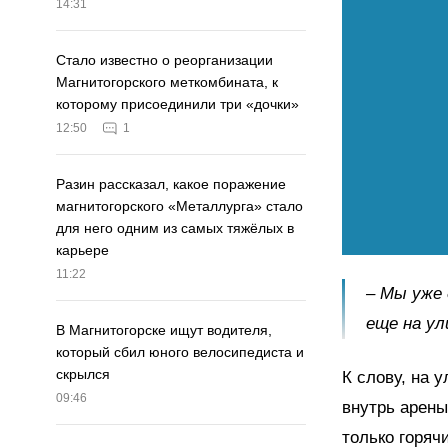
14:31
Стало известно о реорганизации
Магнитогорского меткомбината, к
которому присоединили три «дочки»
12:50
1
Разин рассказал, какое поражение
магнитогорского «Металлурга» стало
для него одним из самых тяжёлых в
карьере
11:22
– Мы уже 
еще на ул
В Магнитогорске ищут водителя,
который сбил юного велосипедиста и
скрылся
К слову, на 
09:46
внутрь арены
только горяч