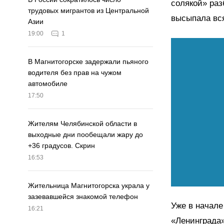
солякой» раз
трудовых мигрантов из Центральной
высыпала вся
Азии
19:00
1
В Магнитогорске задержали пьяного
водителя без прав на чужом
автомобиле
17:50
Жителям Челябинской области в
выходные дни пообещали жару до
+36 градусов. Скрин
16:53
Жительница Магнитогорска украла у
зазевавшейся знакомой телефон
Уже в начале
16:21
«Ленинграда»