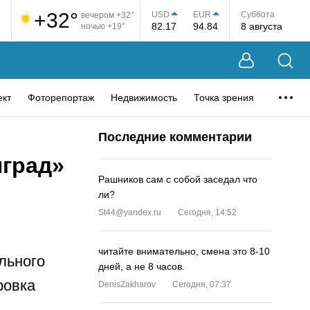
+32°
USD
EUR
Суббота
вечером +32°
82.17
94.84
8 августа
ночью +19°
ект
Фоторепортаж
Недвижимость
Точка зрения
Последние комментарии
нград»
Рашников сам с собой заседал что
ли?
St44@yandex.ru
Сегодня, 14:52
читайте внимательно, смена это 8-10
льного
дней, а не 8 часов.
ровка
DenisZakharov
Сегодня, 07:37