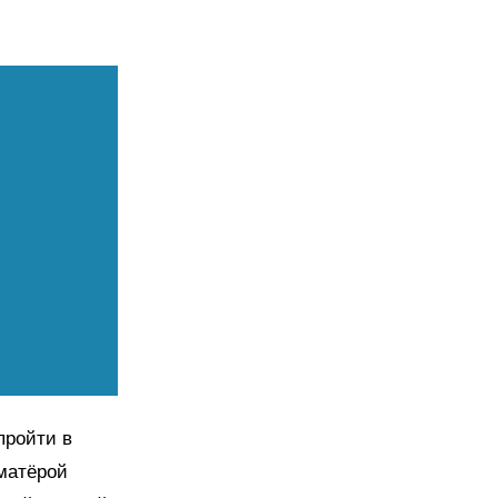
пройти в
«матёрой