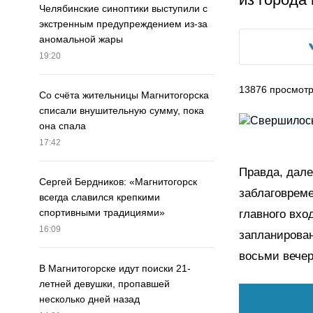
Челябинские синоптики выступили с
экстренным предупреждением из-за
аномальной жары
19:20
13876
просмот
Со счёта жительницы Магнитогорска
списали внушительную сумму, пока
она спала
17:42
Правда, дале
Сергей Бердников: «Магнитогорск
заблаговреме
всегда славился крепкими
спортивными традициями»
главного вхо
16:09
запланирован
восьми вечер
В Магнитогорске идут поиски 21-
летней девушки, пропавшей
несколько дней назад