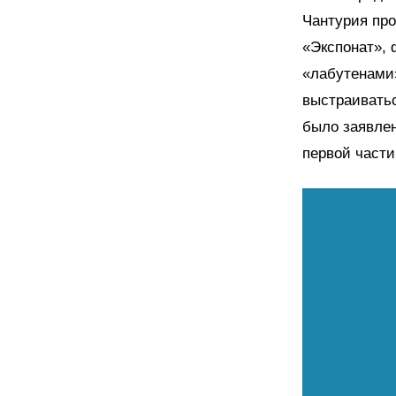
Чантурия про
«Экспонат», 
«лабутенами»
выстраиватьс
было заявлен
первой части