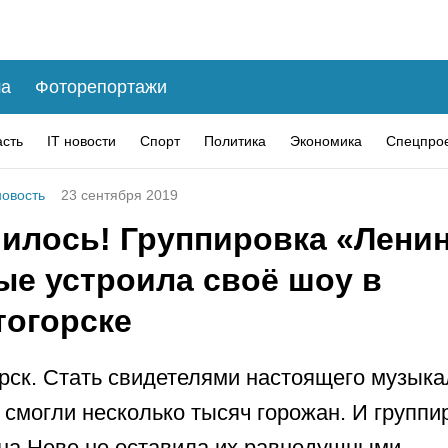
а
Фоторепортажи
асть
IT новости
Спорт
Политика
Экономика
Спецпро
овость
23 сентября 2019
илось! Группировка «Лени
ые устроила своё шоу в
тогорске
рск. Стать свидетелями настоящего музыка
 смогли несколько тысяч горожан. И группи
 на Неве не оставила их равнодушными.