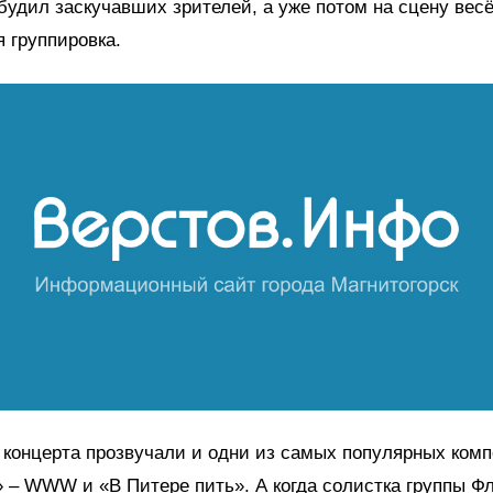
будил заскучавших зрителей, а уже потом на сцену вес
 группировка.
 концерта прозвучали и одни из самых популярных ком
 – WWW и «В Питере пить». А когда солистка группы Ф