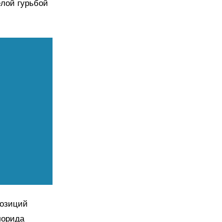
ёлой гурьбой
позиций
лорида