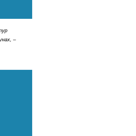
тур
нах, –