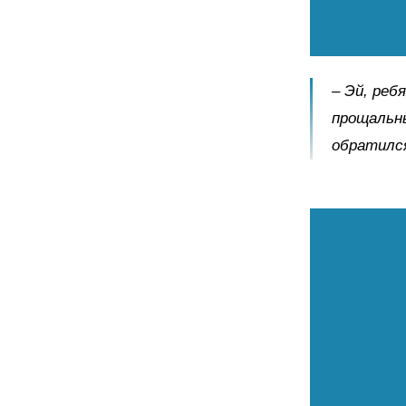
– Эй, реб
прощальны
обратилс