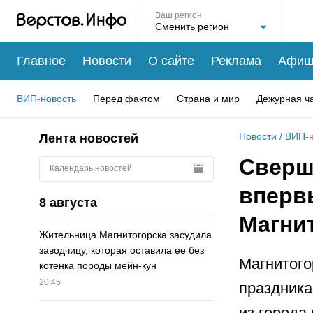
Ваш регион
Главное
Новости
О сайте
Реклама
Афиш
ВИП-новость
Перед фактом
Страна и мир
Дежурная ч
Новости
/
ВИП-н
Лента новостей
Сверш
Календарь новостей
вперв
8 августа
Магни
Жительница Магнитогорска засудила
заводчицу, которая оставила ее без
Магнитого
котенка породы мейн-кун
20:45
праздника
из города