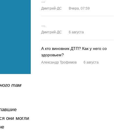
…
Дмитрий-ДС
Вчера, 07:59
…
Дмитрий-ДС
6 августа
А кто виновник ДТП? Как у него со
здоровьем?
Александр Трофимов
6 августа
Много там
опавшие
ся они могли
не