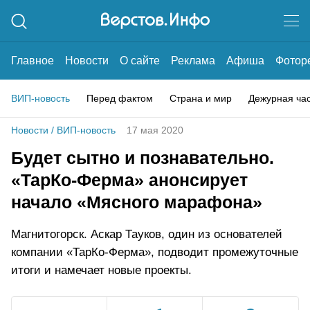
Главное
Новости
О сайте
Реклама
Афиша
Фотор
ВИП-новость
Перед фактом
Страна и мир
Дежурная ча
Новости
/
ВИП-новость
17 мая 2020
Будет сытно и познавательно.
«ТарКо-Ферма» анонсирует
начало «Мясного марафона»
Магнитогорск. Аскар Тауков, один из основателей
компании «ТарКо-Ферма», подводит промежуточные
итоги и намечает новые проекты.