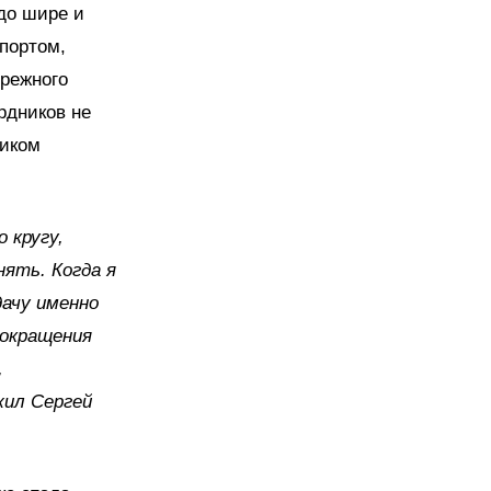
до шире и
портом,
ережного
рдников не
ником
 кругу,
нять. Когда я
дачу именно
сокращения
,
жил Сергей