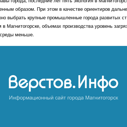
авы города, последние лет пять экология в Магнитогорс
енным образом. При этом в качестве ориентиров дальн
но выбрать крупные промышленные города развитых стр
 в Магнитогорске, объемах производства уровень загря
среды меньше.