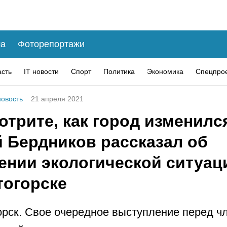
а
Фоторепортажи
асть
IT новости
Спорт
Политика
Экономика
Спецпро
овость
21 апреля 2021
трите, как город изменилс
й Бердников рассказал об
ении экологической ситуац
тогорске
рск. Свое очередное выступление перед ч