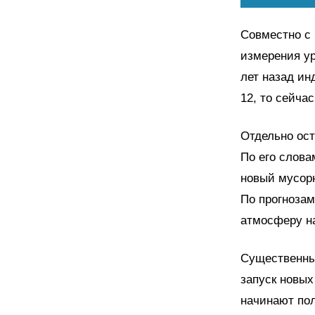
Совместно с 
измерения ур
лет назад ин
12, то сейча
Отдельно ост
По его слова
новый мусорн
По прогнозам
атмосферу на
Существенный
запуск новых
начинают пол