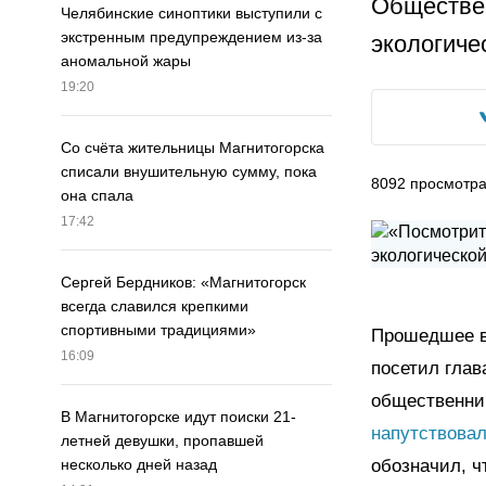
Обществен
Челябинские синоптики выступили с
экстренным предупреждением из-за
экологиче
аномальной жары
19:20
Со счёта жительницы Магнитогорска
списали внушительную сумму, пока
8092
просмотр
она спала
17:42
Сергей Бердников: «Магнитогорск
всегда славился крепкими
спортивными традициями»
Прошедшее в
16:09
посетил глав
общественник
В Магнитогорске идут поиски 21-
напутствова
летней девушки, пропавшей
обозначил, ч
несколько дней назад