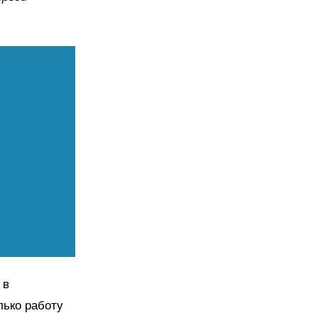
 в
лько работу