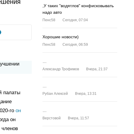
ешения
,У таких "водятлов" конфисковывать
надо авто
Пенс58
Сегодня, 07:04
Хорошие новости)
Пенс58
Сегодня, 06:59
…
Александр Трофимов
Вчера, 21:37
…
й палаты
Рубан Алексей
Вчера, 13:31
дание
2020-го
он
…
Верстовой
Вчера, 11:57
огда он
 членов