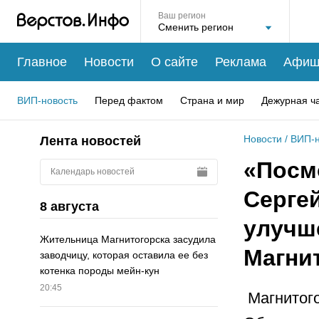
Ваш регион
Главное
Новости
О сайте
Реклама
Афиш
ВИП-новость
Перед фактом
Страна и мир
Дежурная ч
Новости
/
ВИП-н
Лента новостей
«Посмо
Календарь новостей
Серге
8 августа
улучш
Жительница Магнитогорска засудила
Магни
заводчицу, которая оставила ее без
котенка породы мейн-кун
20:45
Магнитого