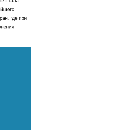
ке стала
ейшего
ан, где при
знения