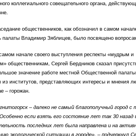
ного коллегиального совещательного органа, действующ
не.
седание общественников, как обозначил в самом начал
ь палаты Владимир Зяблицев, было посвящено вопросам
самом начале своего выступления респекты «мудрым и
м» общественникам, Сергей Бердников сказал присутс
ольшое значение работе местной Общественной палаты
 из институтов, представляющих интересы и мнения л
е – горожан.
гнитогорск – далеко не самый благополучный город с 
 Особенно если взять его состояние лет так 30 назад 
тельность последних лет была направлена и на актив
нию экологической ситуации в городе», – подчеркнул С