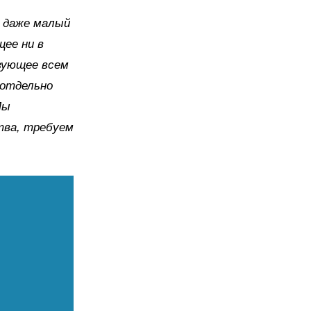
 даже малый
щее ни в
твующее всем
 отдельно
Мы
тва, требуем