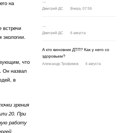
…
его на
Дмитрий-ДС
Вчера, 07:59
…
е встречи
Дмитрий-ДС
6 августа
 экологии.
А кто виновник ДТП? Как у него со
здоровьем?
твующим, что
Александр Трофимов
6 августа
. Он назвал
юдей, в
точки зрения
или 20. При
ную работу
ергей