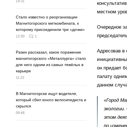
14:31
консультатив
местном уров
Стало известно о реорганизации
Магнитогорского меткомбината, к
Очередное за
которому присоединили три «дочки»
председател
12:50
1
Адресовав в 
Разин рассказал, какое поражение
магнитогорского «Металлурга» стало
инициативны
для него одним из самых тяжёлых в
он придает б
карьере
палату одним
11:22
данном случа
В Магнитогорске ищут водителя,
«Город Ма
который сбил юного велосипедиста и
скрылся
экологии.
09:46
этом дея
по измене