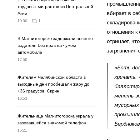
промышленны
трудовых мигрантов из Центральной
вбирает в се
Азии
19:00
1
складировани
отношения к 
В Магнитогорске задержали пьяного
отрицает, чт
водителя без прав на чужом
загрязнения 
автомобиле
17:50
«Есть два
кричать, 
Жителям Челябинской области в
выходные дни пообещали жару до
баллотиро
+36 градусов. Скрин
менять э
16:53
мусорных 
промышлен
Жительница Магнитогорска украла у
зазевавшейся знакомой телефон
Бердников
16:21