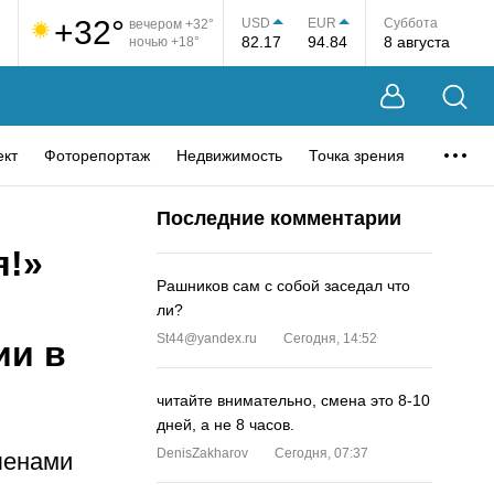
+32°
USD
EUR
Суббота
вечером +32°
82.17
94.84
8 августа
ночью +18°
ект
Фоторепортаж
Недвижимость
Точка зрения
Последние комментарии
я!»
Рашников сам с собой заседал что
ли?
St44@yandex.ru
Сегодня, 14:52
ии в
читайте внимательно, смена это 8-10
дней, а не 8 часов.
DenisZakharov
Сегодня, 07:37
ленами