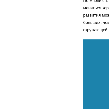
По мнению гл
меняться кор
развития мож
б
о́
льших, чем
окружающей 