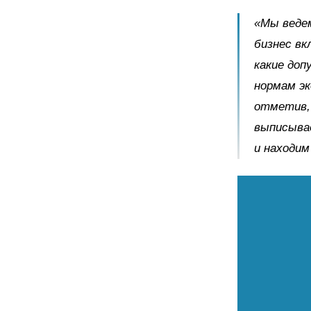
«Мы веде
бизнес вк
какие доп
нормам эк
отметив, 
выписыва
и находим