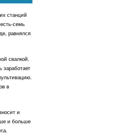
ких станций
шесть-семь
де, равнялся
кой свалкой.
ь заработает
екультивацию.
ов в
вносит и
ьше и больше
та.