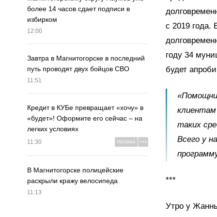
более 14 часов сдает подписи в
долговремен
избирком
с 2019 года.
12:00
долговременн
году 34 муни
Завтра в Магнитогорске в последний
будет апроби
путь проводят двух бойцов СВО
11:51
«Помощни
Кредит в КУБе превращает «хочу» в
клиентам
«будет»! Оформите его сейчас – на
таких сре
легких условиях
Всего у н
11:30
РЕКЛАМА
программ
В Магнитогорске полицейские
***
раскрыли кражу велосипеда
11:13
Утро у Жанны