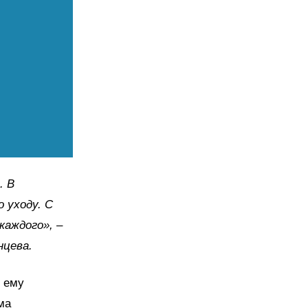
. В
 уходу. С
 каждого»,
–
нцева.
о ему
ма