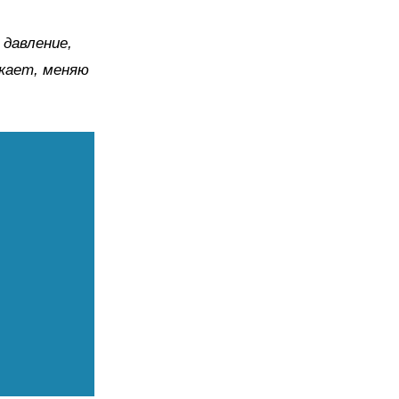
давление,
акает, меняю