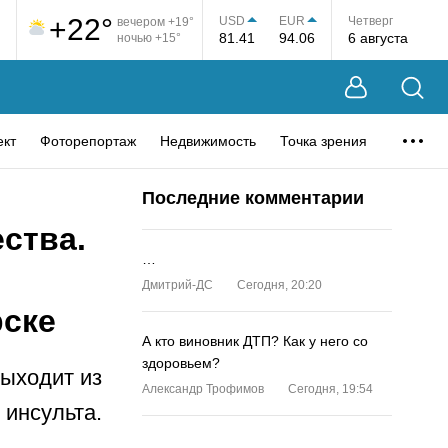
+22°
USD
EUR
Четверг
вечером +19°
81.41
94.06
6 августа
ночью +15°
ект
Фоторепортаж
Недвижимость
Точка зрения
Последние комментарии
ства.
…
Дмитрий-ДС
Сегодня, 20:20
рске
А кто виновник ДТП? Как у него со
здоровьем?
выходит из
Александр Трофимов
Сегодня, 19:54
 инсульта.
…