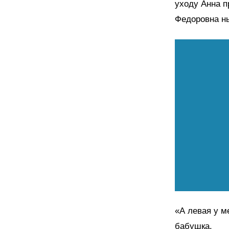
уходу Анна п
Федоровна ны
«А левая у м
бабушка.