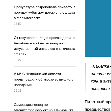
Прокуратура потребовала привести в
порядок «убитые» детские площадки
в Магнитогорске
13:50
От госуправления до производства: в
Челябинской области внедряют
искусственный интеллект в ключевых
сферах
13:27
«Сиделка
штатном р
В МЧС Челябинской области
предупредили об угрозе воздушного
конца янв
нападения
поясняет 
12:33
Пилотный про
Самовыдвиженец по
предшествов
Магнитогорскому округу Наумов уже