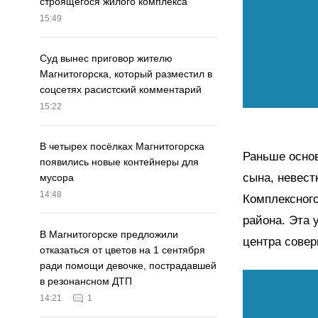
строящегося жилого комплекса
15:49
Суд вынес приговор жителю
Магнитогорска, который разместил в
соцсетях расистский комментарий
15:22
В четырех посёлках Магнитогорска
Раньше основ
появились новые контейнеры для
сына, невест
мусора
14:48
Комплексног
района. Эта 
В Магнитогорске предложили
центра совер
отказаться от цветов на 1 сентября
ради помощи девочке, пострадавшей
в резонансном ДТП
14:21
1