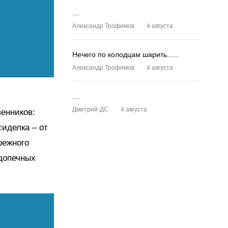
…
Александр Трофимов
4 августа
Нечего по колодцам шарить......
Александр Трофимов
4 августа
…
Дмитрий-ДС
4 августа
енников:
 сиделка
–
от
режного
одопечных