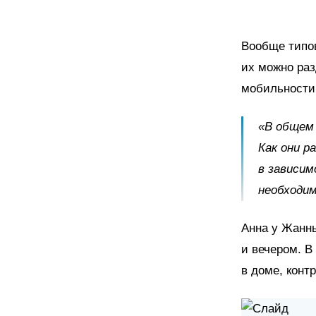
Вообще типов
их можно раз
мобильности 
«В общем 
Как они р
в зависим
необходи
Анна у Жанны
и вечером. В
в доме, конт