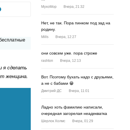
MyxoMop
Вчера, 21:32
Нет, не так. Пора пинком под зад на
родину.
Mills
Вчера, 12:27
они совсем уже. пора строже
rashton
Вчера, 12:13
и я сделать
ит женщина.
Вот. Поэтому бухать надо с друзьями,
а не с бабами 😁
Дмитрий-ДС
Вчера, 11:01
Ладно хоть фамилию написали,
очередная загорелая неадекватка
Шерлок Холмс
Вчера, 01:29