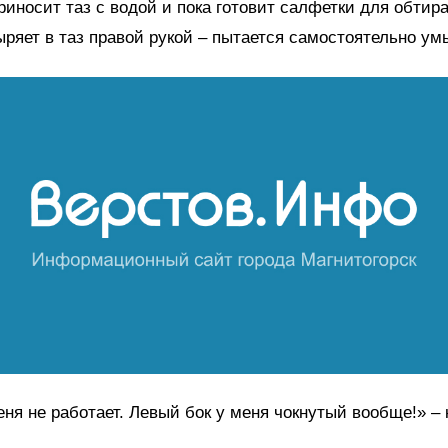
риносит таз с водой и пока готовит салфетки для обтир
ряет в таз правой рукой
–
пытается самостоятельно ум
еня не работает. Левый бок у меня чокнутый вообще!»
–