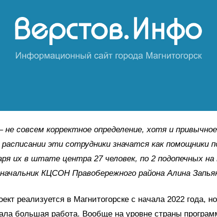
–
не совсем корректное определение, хотя и привычное
асписании эти сотрудники значатся как помощники по
аря их в штате центра 27 человек, по 2 подопечных на
начальник КЦСОН Правобережного района Алина Запья
ект реализуется в Магнитогорске с начала 2022 года, н
ала большая работа. Вообще на уровне страны програм