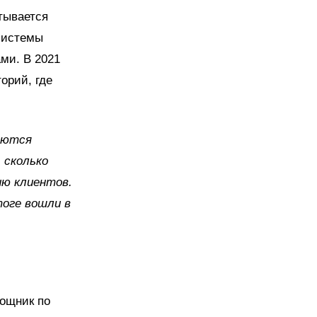
тывается
 системы
ми. В 2021
орий, где
аются
 сколько
ию клиентов.
тоге вошли в
мощник по