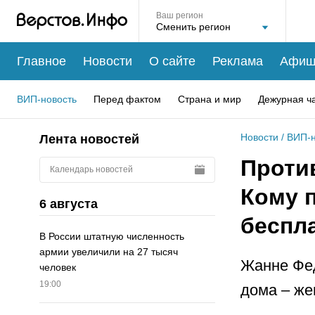
Ваш регион
Главное
Новости
О сайте
Реклама
Афиш
ВИП-новость
Перед фактом
Страна и мир
Дежурная ч
Новости
/
ВИП-н
Лента новостей
Проти
Календарь новостей
Кому 
6 августа
беспл
В России штатную численность
армии увеличили на 27 тысяч
Жанне Фед
человек
19:00
дома – же