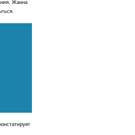
ания, Жанна
ыться.
констатирует