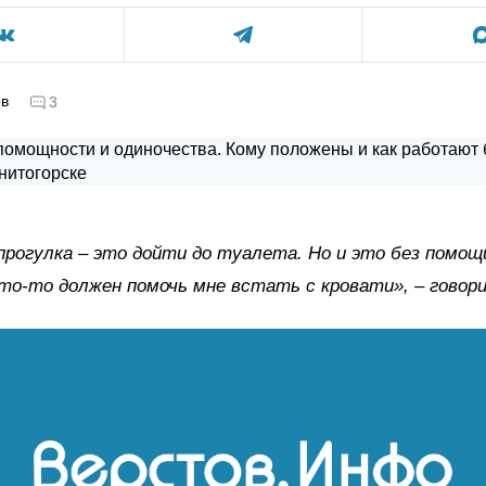
ов
3
прогулка
–
это дойти до туалета. Но и это без помощ
кто-то должен помочь мне встать с кровати»,
–
говор