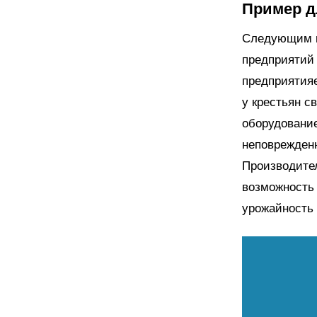
Пример д
Следующим пу
предприятий
предприятияе
у крестьян с
оборудование
неповрежденн
Производител
возможность 
урожайность 