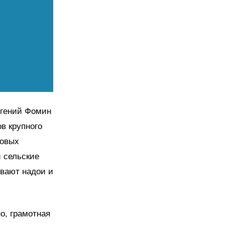
вгений Фомин
ов крупного
новых
 сельские
вают надои и
о, грамотная