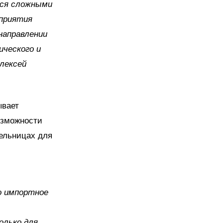
тся сложными
дприятия
направлении
ического и
лексей
ывает
озможности
мельницах для
о импортное
олько для