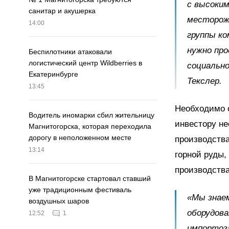
с высоки
санитар и акушерка
месторож
14:00
группы ко
нужно про
Беспилотники атаковали
логистический центр Wildberries в
социально
Екатеринбурге
Текслер.
13:45
Необходимо о
Водитель иномарки сбил жительницу
инвестору н
Магнитогорска, которая переходила
дорогу в неположенном месте
производства
13:14
горной руды,
производства
В Магнитогорске стартовал ставший
уже традиционным фестиваль
«Мы знаем
воздушных шаров
оборудова
12:52
1
импортоза