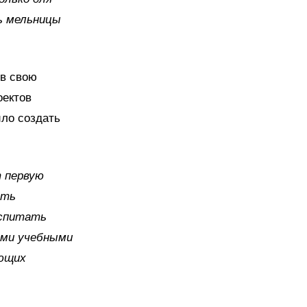
ь мельницы
в свою
оектов
ило создать
т первую
ить
оспитать
ыми учебными
ающих