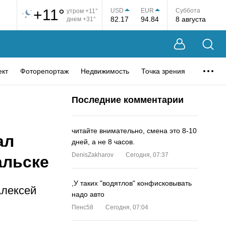
+11°
USD
EUR
Суббота
утром +11°
82.17
94.84
8 августа
днем +31°
ект
Фоторепортаж
Недвижимость
Точка зрения
Последние комментарии
читайте внимательно, смена это 8-10
ал
дней, а не 8 часов.
DenisZakharov
Сегодня, 07:37
альске
,У таких "водятлов" конфисковывать
Алексей
надо авто
Пенс58
Сегодня, 07:04