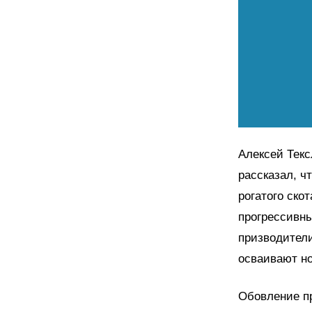
Алексей Текс
рассказал, ч
рогатого ско
прогрессивн
призводител
осваивают но
Обовление пр