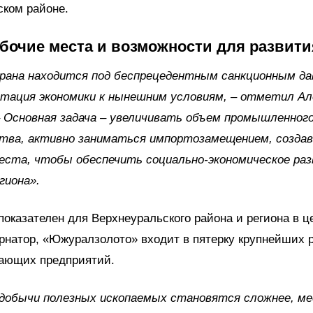
ском районе.
бочие места и возможности для развити
рана находится под беспрецедентным санкционным да
тация экономики к нынешним условиям, – отметил Ал
– Основная задача – увеличивать объем промышленног
ства, активно заниматься импортозамещением, созда
еста, чтобы обеспечить социально-экономическое ра
гиона».
показателен для Верхнеуральского района и региона в ц
рнатор, «Южуралзолото» входит в пятерку крупнейших 
ающих предприятий.
 добычи полезных ископаемых становятся сложнее, м