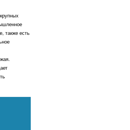
 крупных
мышленное
, также есть
ьное
жая.
дает
ть