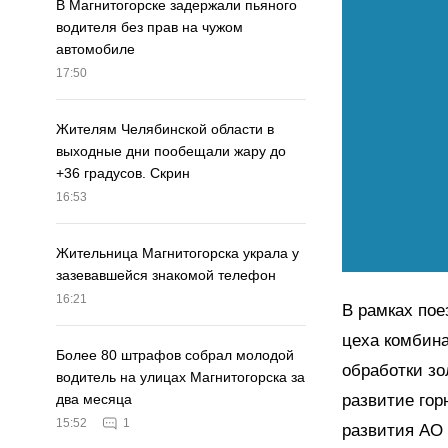
В Магнитогорске задержали пьяного
водителя без прав на чужом
автомобиле
17:50
Жителям Челябинской области в
выходные дни пообещали жару до
+36 градусов. Скрин
16:53
Жительница Магнитогорска украла у
зазевавшейся знакомой телефон
16:21
В рамках пое
цеха комбина
Более 80 штрафов собрал молодой
обработки зо
водитель на улицах Магнитогорска за
развитие гор
два месяца
15:52
1
развития АО 