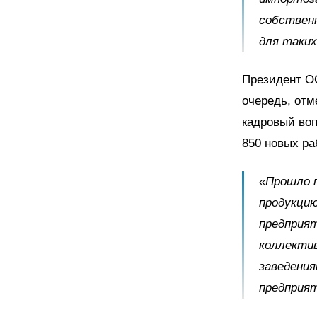
собственн
для таких
Президент О
очередь, отм
кадровый воп
850 новых ра
«Прошло п
продукцию
предприят
коллектив
заведения
предприят