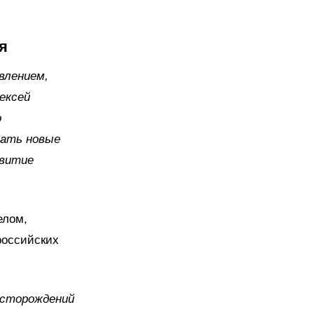
я
влением,
ексей
о
вать новые
звитие
елом,
российских
есторождений