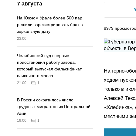
7 августа
На Южном Урале более 500 пар
решили зарегистрировать брак в
8979
просмотр
зеркальную дату
23:00
Челябинский суд впервые
приостановил работу завода,
который выпускал фальсификат
На горно-обо
сливочного масла
ходом пуско
21:00
1
только в июл
Алексей Тек
В России сократилось число
трудовых мигрантов из Центральной
«Хлебинка», 
Азии
местными жи
19:00
1