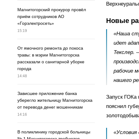
Верхнеураль
Магнитогорский прокурор провёл
приём сотрудников АО
Новые ра
«Горэлектросеть»
15:19
«Наша ст
идет адап
От ямочного ремонта до покоса
Текслер. 
травы: в мэрии Магнитогорска
производ
рассказали о санитарной уборке
города
рабочие м
14:48
нашего ре
Зависшее приложение банка
Запуск ГОКа 
уберегло жительницу Магнитогорска
пояснил губе
от перевода денег мошенникам
14:16
золотодобыв
«Условия
В поликлинику городской больницы
№ 1 Магнитогорска требуются