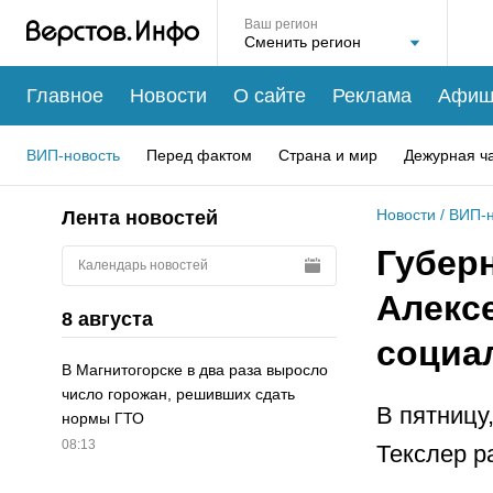
Ваш регион
Главное
Новости
О сайте
Реклама
Афиш
ВИП-новость
Перед фактом
Страна и мир
Дежурная ч
Новости
/
ВИП-н
Лента новостей
Губер
Календарь новостей
Алекс
8 августа
социа
В Магнитогорске в два раза выросло
число горожан, решивших сдать
В пятницу
нормы ГТО
08:13
Текслер р