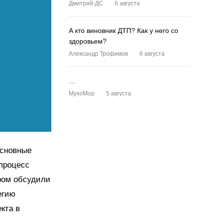
Дмитрий-ДС
6 августа
А кто виновник ДТП? Как у него со
здоровьем?
Александр Трофимов
6 августа
…
MyxoMop
5 августа
основные
 процесс
ором обсудили
егию
кта в