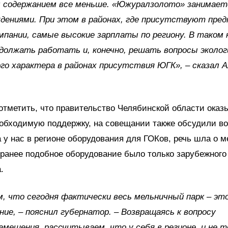
м содержанием все меньше. «Южуралзолото» занимае
дениями. При этом в районах, где присутствуют пре
мпании, самые высокие зарплаты по региону. В таком 
должать работать и, конечно, решать вопросы эколог
го характера в районах присутствия ЮГК», – сказал А
тметить, что правительство Челябинской области оказ
еобходимую поддержку, на совещании также обсудили в
 у нас в регионе оборудования для ГОКов, речь шла о 
 ранее подобное оборудование было только зарубежного
.
, что сегодня фактически весь мельничный парк – эт
ние, – пояснил губернатор. – Возвращаясь к вопросу
мещения, рассчитываем, что у себя в регионе, и не т