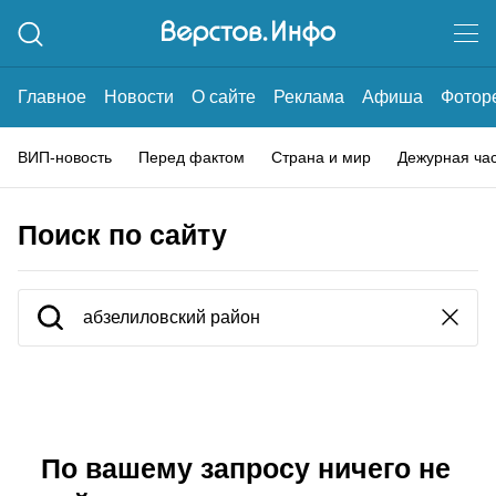
Главное
Новости
О сайте
Реклама
Афиша
Фотор
ВИП-новость
Перед фактом
Страна и мир
Дежурная ча
Поиск по сайту
По вашему запросу ничего не