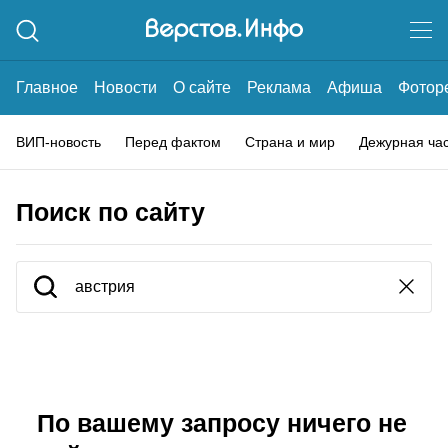
Главное
Новости
О сайте
Реклама
Афиша
Фотор
ВИП-новость
Перед фактом
Страна и мир
Дежурная ча
Поиск по сайту
По вашему запросу ничего не