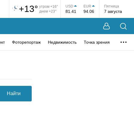
+13°
USD
EUR
Пятница
утром +16°
81.41
94.06
7 августа
днем +23°
ект
Фоторепортаж
Недвижимость
Точка зрения
Найти