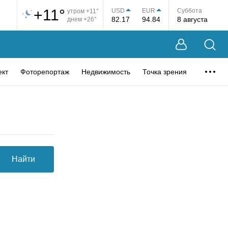
+11°
USD
EUR
Суббота
утром +11°
82.17
94.84
8 августа
днем +26°
ект
Фоторепортаж
Недвижимость
Точка зрения
Найти