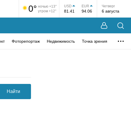
0°
USD
EUR
Четверг
ночью +13°
81.41
94.06
6 августа
утром +12°
ект
Фоторепортаж
Недвижимость
Точка зрения
Найти