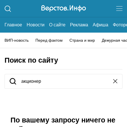
Главное
Новости
О сайте
Реклама
Афиша
Фотор
ВИП-новость
Перед фактом
Страна и мир
Дежурная ча
Поиск по сайту
По вашему запросу ничего не