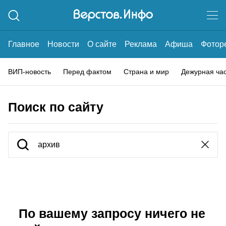
Главное
Новости
О сайте
Реклама
Афиша
Фотор
ВИП-новость
Перед фактом
Страна и мир
Дежурная ча
Поиск по сайту
По вашему запросу ничего не