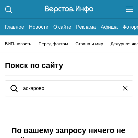
Главное
Новости
О сайте
Реклама
Афиша
Фотор
ВИП-новость
Перед фактом
Страна и мир
Дежурная ча
Поиск по сайту
По вашему запросу ничего не