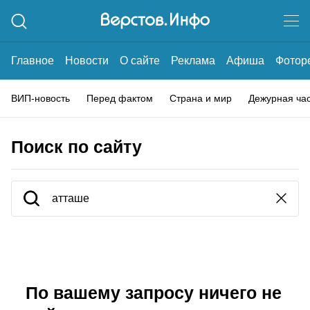
Главное
Новости
О сайте
Реклама
Афиша
Фотор
ВИП-новость
Перед фактом
Страна и мир
Дежурная ча
Поиск по сайту
По вашему запросу ничего не