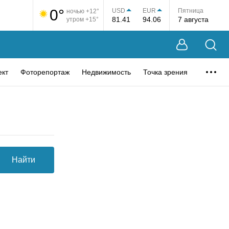
0°
USD
EUR
Пятница
ночью +12°
81.41
94.06
7 августа
утром +15°
ект
Фоторепортаж
Недвижимость
Точка зрения
Найти