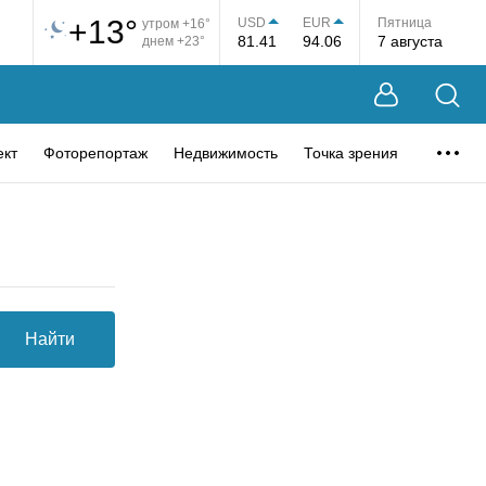
+13°
USD
EUR
Пятница
утром +16°
81.41
94.06
7 августа
днем +23°
ект
Фоторепортаж
Недвижимость
Точка зрения
Найти