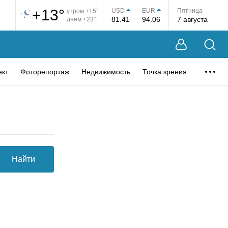
+13°
USD
EUR
Пятница
утром +15°
81.41
94.06
7 августа
днем +23°
ект
Фоторепортаж
Недвижимость
Точка зрения
Найти