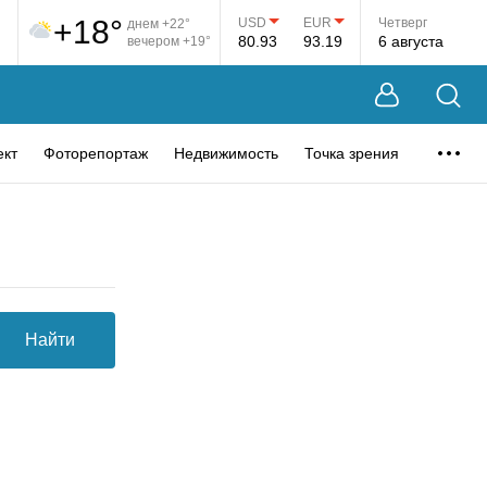
+18°
USD
EUR
Четверг
днем +22°
80.93
93.19
6 августа
вечером +19°
ект
Фоторепортаж
Недвижимость
Точка зрения
Найти