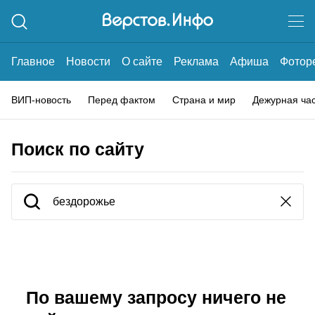
Главное
Новости
О сайте
Реклама
Афиша
Фотор
ВИП-новость
Перед фактом
Страна и мир
Дежурная ча
Поиск по сайту
По вашему запросу ничего не