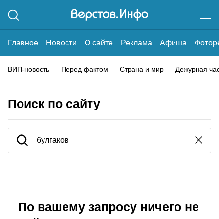
Главное
Новости
О сайте
Реклама
Афиша
Фотор
ВИП-новость
Перед фактом
Страна и мир
Дежурная ча
Поиск по сайту
По вашему запросу ничего не