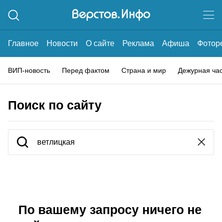
Главное
Новости
О сайте
Реклама
Афиша
Фотор
ВИП-новость
Перед фактом
Страна и мир
Дежурная ча
Поиск по сайту
По вашему запросу ничего не