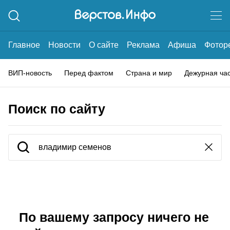
Главное
Новости
О сайте
Реклама
Афиша
Фотор
ВИП-новость
Перед фактом
Страна и мир
Дежурная ча
Поиск по сайту
По вашему запросу ничего не