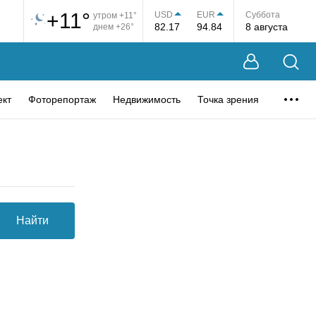
+11°
USD
EUR
Суббота
утром +11°
82.17
94.84
8 августа
днем +26°
ект
Фоторепортаж
Недвижимость
Точка зрения
Найти