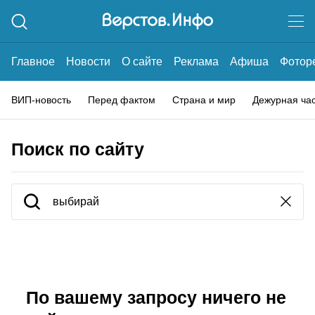
Главное
Новости
О сайте
Реклама
Афиша
Фотор
ВИП-новость
Перед фактом
Страна и мир
Дежурная ча
Поиск по сайту
По вашему запросу ничего не