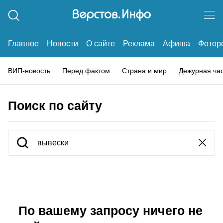
Главное
Новости
О сайте
Реклама
Афиша
Фотор
ВИП-новость
Перед фактом
Страна и мир
Дежурная ча
Поиск по сайту
По вашему запросу ничего не